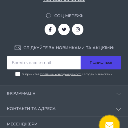
СОЦ МЕРЕЖІ:
СЛІДКУЙТЕ ЗА НОВИНКАМИ ТА АКЦІЯМИ:
Підпишіться
Я прочитав
Політика конфіденційності
і згоден з вимогами
ІНФОРМАЦІЯ
Про нас
КОНТАКТИ ТА АДРЕСА
Умови співпраці
Контакти
м. Дніпро вул. Мирослава Скорика, 1
МЕСЕНДЖЕРИ
Контакти