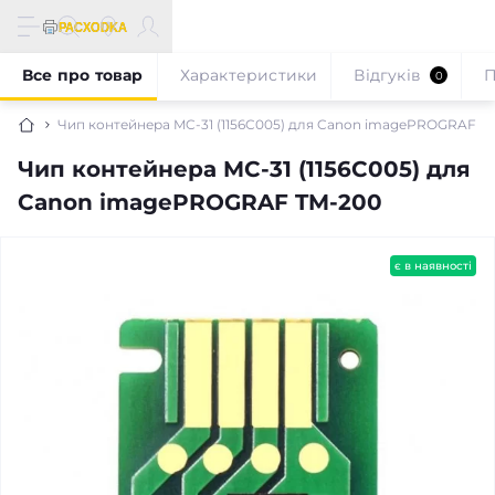
Все про товар
Характеристики
Відгуків
П
0
Чип контейнера MC-31 (1156C005) для Canon imagePROGRAF T
Чип контейнера MC-31 (1156C005) для
Canon imagePROGRAF TM-200
є в наявності