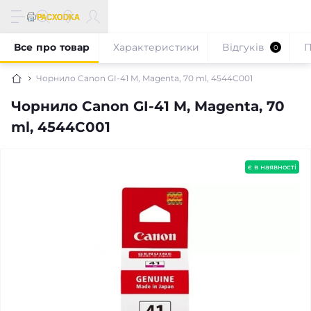
Все про товар
Характеристики
Відгуків
П
0
Чорнило Canon GI-41 M, Magenta, 70 ml, 4544C001
Чорнило Canon GI-41 M, Magenta, 70
ml, 4544C001
є в наявності