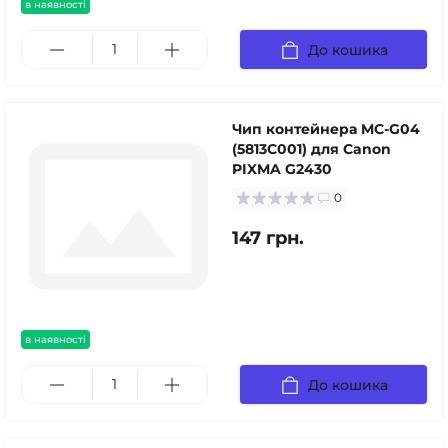
в наявності
До кошика
Чип контейнера MC-G04
(5813C001) для Canon
PIXMA G2430
0
147 грн.
в наявності
До кошика