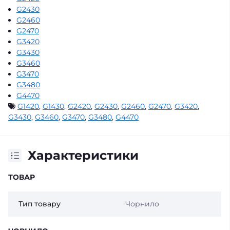
G2430
G2460
G2470
G3420
G3430
G3460
G3470
G3480
G4470
G1420
,
G1430
,
G2420
,
G2430
,
G2460
,
G2470
,
G3420
,
G3430
,
G3460
,
G3470
,
G3480
,
G4470
Характеристики
ТОВАР
Тип товару
Чорнило