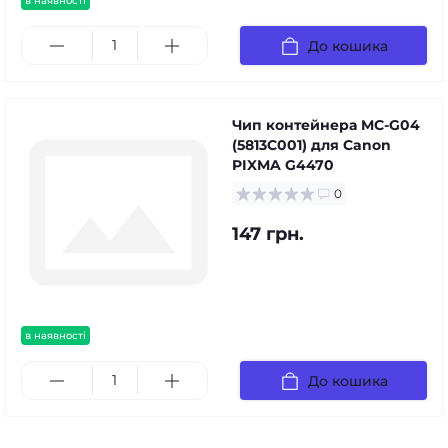
в наявності
До кошика
Чип контейнера MC-G04
(5813C001) для Canon
PIXMA G4470
0
147 грн.
в наявності
До кошика