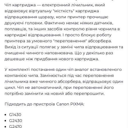
Чіп картриджа — електронний лічильник, який
відраховує віртуальну "місткість" картриджа
відпрацювання щоразу, коли принтер прочищає
друкуючі головки. Фактично немає ніяких датчиків,
поплавців, та інших засобів контролю рівня чорнила в
картриджі відпрацювання. І просто блокує роботу
принтера за умовного "переповнення" абсорбера.
Вихід із ситуації полягає у заміні чипа відпрацювання та
очищенні чинного наповнювача. Що у декілько раз
дешевше ніж придбання нового картриджа.
У комплекті постачання один чіп аналог встановленого
компанією чипа. Замінюється під час переповнення
лічильника вже чинного абсорбера, відпрацьовує один
цикл. Чіп не автоматичний, при переповненні його
потрібно замінити на новий або перепрошити.
Підходить до пристроїв Canon PIXMA:
G1430
G2430
G2470