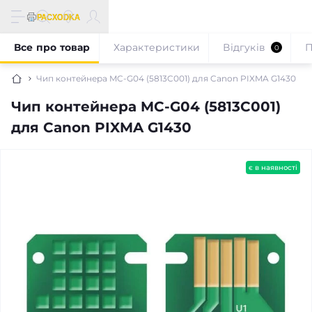
Все про товар
Характеристики
Відгуків
П
0
Чип контейнера MC-G04 (5813C001) для Canon PIXMA G1430
Чип контейнера MC-G04 (5813C001)
для Canon PIXMA G1430
є в наявності