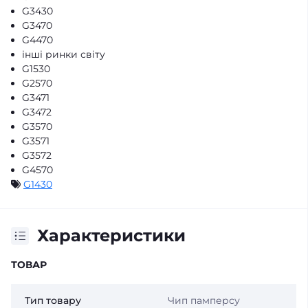
G3430
G3470
G4470
інші ринки світу
G1530
G2570
G3471
G3472
G3570
G3571
G3572
G4570
G1430
Характеристики
ТОВАР
Тип товару
Чип памперсу