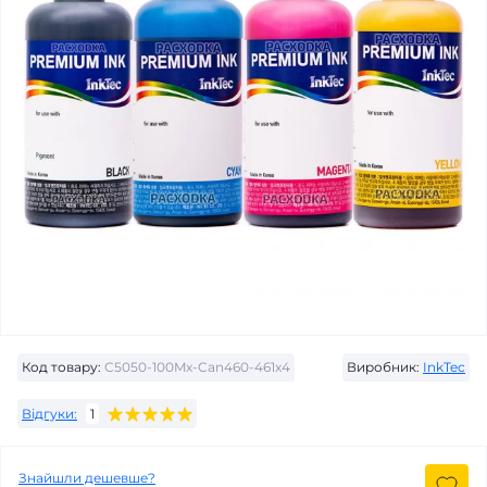
Код товару:
C5050-100Mx-Can460-461x4
Виробник:
InkTec
Відгуки:
1
Знайшли дешевше?