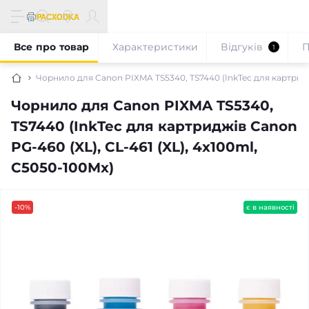
Все про товар
Характеристики
Відгуків
П
1
Чорнило для Canon PIXMA TS5340, TS7440 (InkTec для картриджі
Чорнило для Canon PIXMA TS5340,
TS7440 (InkTec для картриджів Canon
PG-460 (XL), CL-461 (XL), 4x100ml,
C5050-100Mx)
-10%
є в наявності