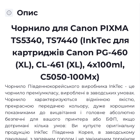
Опис
Чорнило для Canon PIXMA
TS5340, TS7440 (InkTec для
картриджів Canon PG-460
(XL), CL-461 (XL), 4x100ml,
C5050-100Mx)
Чорнило Південнокорейського виробника InkTec - це
чорнило преміумкласу, вироблені в заводських умовах.
Чорнило характеризуються відмінною якістю,
прекрасною передачею кольору, дуже хорошими
показниками до вицвітання і головне абсолютно
безпечні для вашого принтера або БФП, якщо
дотримані кілька умов: Ви купуєте оригінальну
продукцію InkTec Південна Корея, в заводському
пакуванні, з запаяним горлом і не закінченим терміном