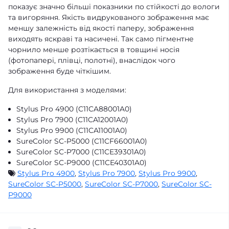
показує значно більші показники по стійкості до вологи
та вигоряння. Якість видрукованого зображення має
меншу залежність від якості паперу, зображення
виходять яскраві та насичені. Так само пігментне
чорнило менше розтікається в товщині носія
(фотопапері, плівці, полотні), внаслідок чого
зображення буде чіткішим.
Для використання з моделями:
Stylus Pro 4900 (C11CA88001A0)
Stylus Pro 7900 (C11CA12001A0)
Stylus Pro 9900 (C11CA11001A0)
SureColor SC-P5000 (C11CF66001A0)
SureColor SC-P7000 (C11CE39301A0)
SureColor SC-P9000 (C11CE40301A0)
Stylus Pro 4900
,
Stylus Pro 7900
,
Stylus Pro 9900
,
SureColor SC-P5000
,
SureColor SC-P7000
,
SureColor SC-
P9000