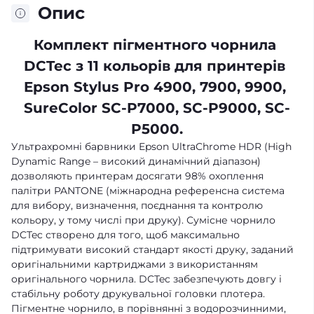
Опис
Комплект пігментного чорнила 
DCTec з 11 кольорів для принтерів 
Epson Stylus Pro 4900, 7900, 9900, 
SureColor SC-P7000, SC-P9000, SC-
P5000.
Ультрахромні барвники Epson UltraChrome HDR (High
Dynamic Range – високий динамічний діапазон)
дозволяють принтерам досягати 98% охоплення
палітри PANTONE (міжнародна референсна система
для вибору, визначення, поєднання та контролю
кольору, у тому числі при друку). Сумісне чорнило
DCTec створено для того, щоб максимально
підтримувати високий стандарт якості друку, заданий
оригінальними картриджами з використанням
оригінального чорнила. DCTec забезпечують довгу і
стабільну роботу друкувальної головки плотера.
Пігментне чорнило, в порівнянні з водорозчинними,