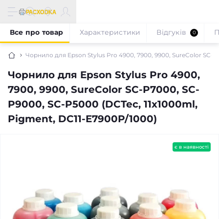
Все про товар
Характеристики
Відгуків
П
0
Чорнило для Epson Stylus Pro 4900, 7900, 9900, SureColor SC-P
Чорнило для Epson Stylus Pro 4900,
7900, 9900, SureColor SC-P7000, SC-
P9000, SC-P5000 (DCTec, 11x1000ml,
Pigment, DC11-E7900P/1000)
є в наявності