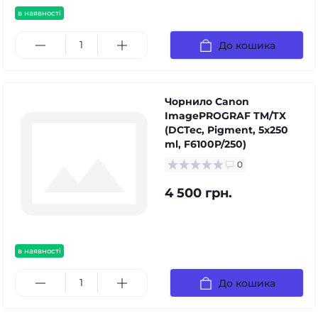
в наявності
До кошика
Чорнило Canon
ImagePROGRAF TM/TX
(DCTec, Pigment, 5x250
ml, F6100P/250)
0
4 500 грн.
в наявності
До кошика