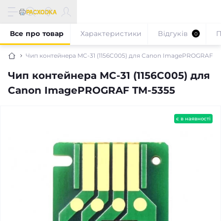
Все про товар
Характеристики
Відгуків
П
0
Чип контейнера MC-31 (1156C005) для Canon ImagePROGRAF T
Чип контейнера MC-31 (1156C005) для
Canon ImagePROGRAF TM-5355
є в наявності