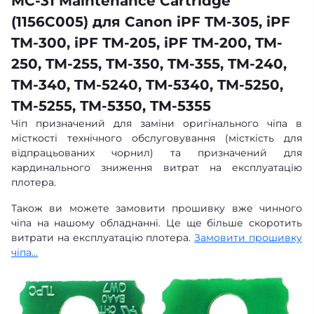
MC-31 Maintenance Cartridge
(1156C005) для Canon iPF TM-305, iPF
TM-300, iPF TM-205, iPF TM-200, TM-
250, TM-255, TM-350, TM-355, TM-240,
TM-340, TM-5240, TM-5340, TM-5250,
TM-5255, TM-5350, TM-5355
Чіп призначений для заміни оригінального чіпа в
місткості технічного обслуговування (місткість для
відпрацьованих чорнил) та призначений для
кардинального зниження витрат на експлуатацію
плотера.
Також ви можете замовити прошивку вже чинного
чіпа на нашому обладнанні. Це ще більше скоротить
витрати на експлуатацію плотера.
Замовити прошивку
чіпа...