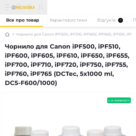
Все про товар
Характеристики
Відгуків
П
0
Чорнило для Canon iPF500, iPF510, iPF600, iPF605, iPF610, iPF650
Чорнило для Canon iPF500, iPF510,
iPF600, iPF605, iPF610, iPF650, iPF655,
iPF700, iPF710, iPF720, iPF750, iPF755,
iPF760, iPF765 (DCTec, 5x1000 ml,
DC5-F600/1000)
є в наявності