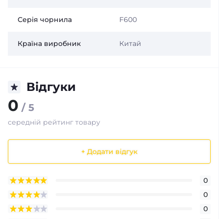
Серія чорнила
F600
Країна виробник
Китай
Відгуки
0
/ 5
середній рейтинг товару
+ Додати відгук
0
0
0