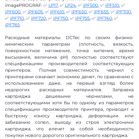
imagePROGRAF: ✅
LP17
, ✅
LP24
, ✅
iPF500
, ✅
iPF510
, ✅
iPF600
, ✅
iPF605
, ✅
iPF610
, ✅
iPF650
, ✅
iPF655
, ✅
iPF700
,
✅
iPF710
, ✅
iPF720
, ✅
iPF750
, ✅
iPF755
, ✅
iPF760
, ✅
iPF765
Расходные материалы DCTec по своим физико-
химическим параметрам (плотность, вязкость,
поверхностное натяжение, точка кипения, время
высыхания, величина pH) полностью соответствуют
спецификациям производителей соответствующих
принтеров. Полная совместимость чернил с
принтерами означает экономию денег, по сравнению с
использованием даже, на первый взгляд более
недорогих расходных материалов. Заправка
картриджа дешевыми чернилами, не
соответствующими хотя бы по одному из параметров
спецификации производителя принтера, приводит к
быстрому износу картриджа, деформации или
забиванию сопел, выходу из строя электроники
картриджа, что влечет за собой необходимость
покупки нового дорогого оригинального картриджа.