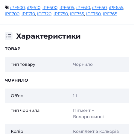
iPF500
,
iPF510
,
iPF600
,
iPF605
,
iPF610
,
iPF650
,
iPF655
,
iPF700
,
iPF710
,
iPF720
,
iPF750
,
iPF755
,
iPF760
,
iPF765
Характеристики
ТОВАР
Тип товару
Чорнило
ЧОРНИЛО
Об'єм
1 L
Тип чорнила
Пігмент +
Водорозчинні
Колір
Комплект 5 кольорів