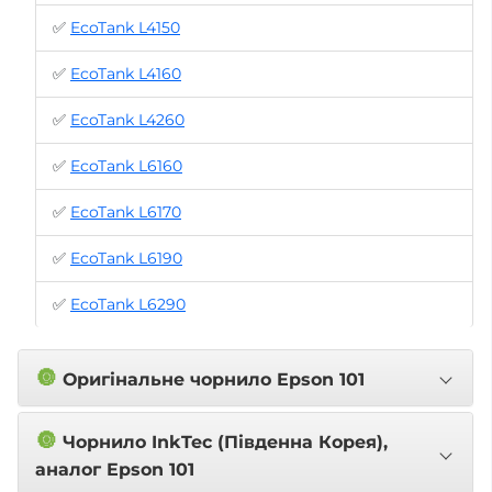
✅
EcoTank L4150
✅
EcoTank L4160
✅
EcoTank L4260
✅
EcoTank L6160
✅
EcoTank L6170
✅
EcoTank L6190
✅
EcoTank L6290
🔘
Оригінальне чорнило Epson 101
🔘
Чорнило InkTec (Південна Корея),
аналог Epson 101