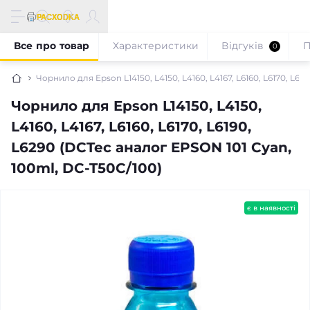
Все про товар
Характеристики
Відгуків
П
0
Чорнило для Epson L14150, L4150, L4160, L4167, L6160, L6170, L6
Чорнило для Epson L14150, L4150,
L4160, L4167, L6160, L6170, L6190,
L6290 (DCTec аналог EPSON 101 Cyan,
100ml, DC-T50C/100)
є в наявності