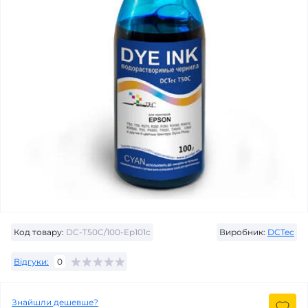
Код товару:
DC-T50C/100-Ep101c
Виробник:
DCTec
Відгуки:
0
Знайшли дешевше?