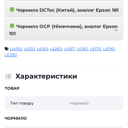
🔘
Чорнило DCTec (Китай), аналог Epson 101
🔘
Чорнило OCP (Німеччина), аналог Epson
101
L14150
,
L4150
,
L4160
,
L4260
,
L4167
,
L6160
,
L6170
,
L6190
,
L6290
Характеристики
ТОВАР
Тип товару
Чорнило
ЧОРНИЛО