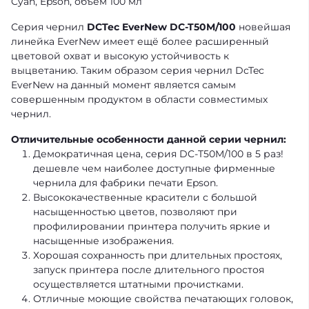
Cyan, Epson, объем 100 мл
Серия чернил
DCTec EverNew DC-T50M/100
новейшая
линейка EverNew имеет ещё более расширенный
цветовой охват и высокую устойчивость к
выцветанию. Таким образом серия чернил DcTec
EverNew на данный момент является самым
совершенным продуктом в области совместимых
чернил.
Отличительные особенности данной серии чернил:
Демократичная цена, серия DC-T50M/100 в 5 раз!
дешевле чем наиболее доступные фирменные
чернила для фабрики печати Epson.
Высококачественные красители с большой
насыщенностью цветов, позволяют при
профилировании принтера получить яркие и
насыщенные изображения.
Хорошая сохранность при длительных простоях,
запуск принтера после длительного простоя
осуществляется штатными прочистками.
Отличные моющие свойства печатающих головок,