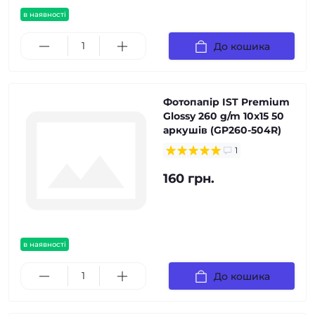
в наявності
До кошика
Фотопапір IST Premium
Glossy 260 g/m 10x15 50
аркушів (GP260-504R)
1
160 грн.
в наявності
До кошика