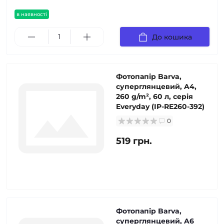
в наявності
До кошика
Фотопапір Barva,
суперглянцевий, A4,
260 g/m², 60 л, серія
Everyday (IP-RE260-392)
0
519 грн.
Фотопапір Barva,
суперглянцевий, A6