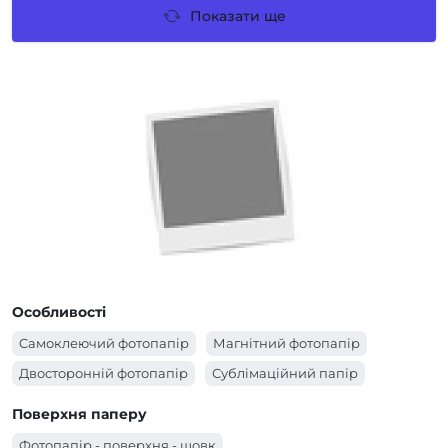
Показати ще
Особливості
Cамоклеючий фотопапір
Магнітний фотопапір
Двосторонній фотопапір
Сублімаційний папір
Поверхня паперу
Фотопапір - поверхня - шовк