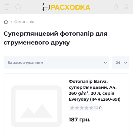
Фотопапір
Суперглянцевий фотопапір для
струменевого друку
Фотопапір Barva,
суперглянцевий, A4,
260 g/m², 20 л, серія
Everyday (IP-RE260-391)
0
187 грн.