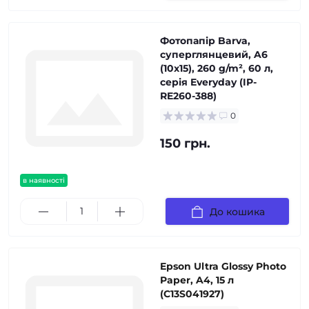
Фотопапір Barva,
суперглянцевий, A6
(10x15), 260 g/m², 60 л,
серія Everyday (IP-
RE260-388)
0
150 грн.
в наявності
До кошика
Epson Ultra Glossy Photo
Paper, A4, 15 л
(C13S041927)