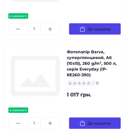
в наявності
До кошика
Фотопапір Barva,
суперглянцевий, A6
(10x15), 260 g/m², 500 л,
серія Everyday (IP-
RE260-390)
0
1 017 грн.
в наявності
До кошика