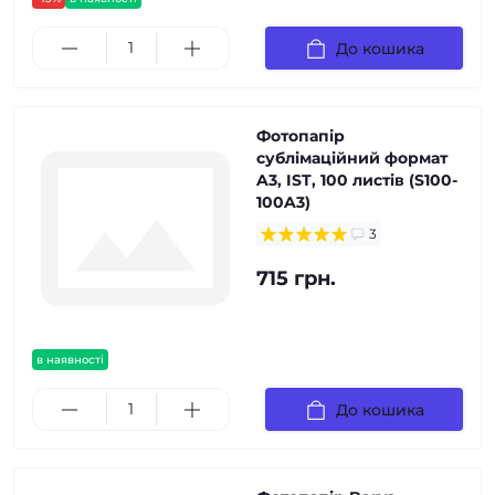
До кошика
Фотопапір
сублімаційний формат
A3, IST, 100 листів (S100-
100A3)
3
715 грн.
в наявності
До кошика