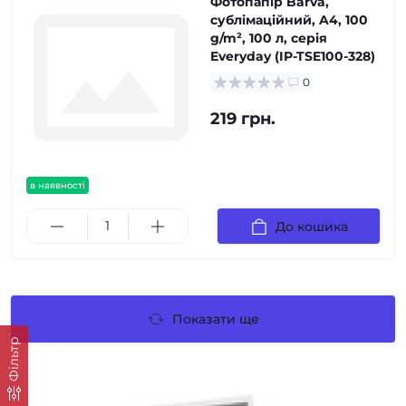
Фотопапір Barva,
сублімаційний, A4, 100
g/m², 100 л, серія
Everyday (IP-TSE100-328)
0
219 грн.
в наявності
До кошика
Показати ще
Фільтр