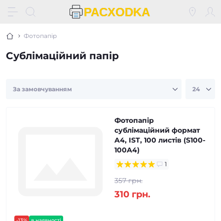
Фотопапір
Сублімаційний папір
Фотопапір
сублімаційний формат
A4, IST, 100 листів (S100-
100A4)
1
357 грн.
310 грн.
-13%
в наявності