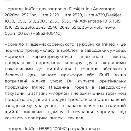
Чернила InkTec для заправки Deskjet Ink Advantage
2020hc, 2520hc, Ultra 2029, Ultra 2529, Ultra 4729,Deskjet
1000, 1050, 1510, 2000, 2050, 3050,Ink Advantage 1015, 1515,
1516, 2515, 2516, 2545, 2546, 2645, 3515, 3545, 4515, 4645
Cyan 100 мл (H5852-100MC)
Чорнило Південнокорейського виробника InkTec - це
чорнило преміумкласу, вироблені в заводських умовах.
Чорнило характеризуються відмінною якістю,
прекрасною передачею кольору, дуже хорошими
показниками до вицвітання і головне абсолютно
безпечні для вашого принтера або БФП, якщо
дотримані кілька умов: Ви купуєте оригінальну
продукцію InkTec Південна Корея, в заводському
пакуванні, з запаяним горлом і не закінченим терміном
придатності. Даний продукт продається в оригінальній
заводському упакуванні, з запаюванням на наливній
шийці виключає підміну і псування чорнила від
контакту з повітрям, пилом, і так далі.
Чернила InkTec H5852-100MC разработаны и