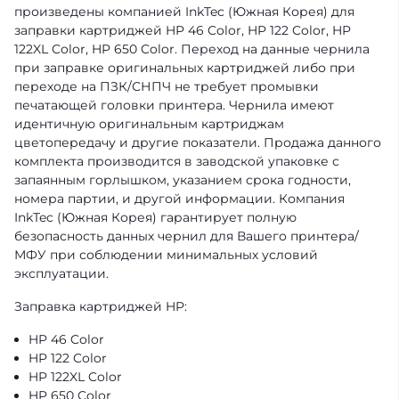
произведены компанией InkTec (Южная Корея) для
заправки картриджей HP 46 Color, HP 122 Color, HP
122XL Color, HP 650 Color. Переход на данные чернила
при заправке оригинальных картриджей либо при
переходе на ПЗК/СНПЧ не требует промывки
печатающей головки принтера. Чернила имеют
идентичную оригинальным картриджам
цветопередачу и другие показатели. Продажа данного
комплекта производится в заводской упаковке с
запаянным горлышком, указанием срока годности,
номера партии, и другой информации. Компания
InkTec (Южная Корея) гарантирует полную
безопасность данных чернил для Вашего принтера/
МФУ при соблюдении минимальных условий
эксплуатации.
Заправка картриджей HP:
HP 46 Color
HP 122 Color
HP 122XL Color
HP 650 Color