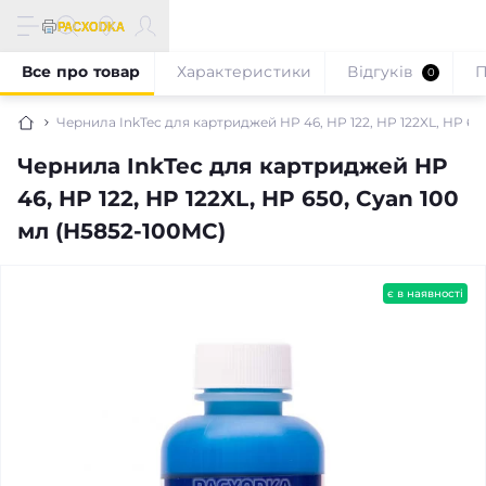
Все про товар
Характеристики
Відгуків
П
0
Чернила InkTec для картриджей HP 46, HP 122, HP 122XL, HP 65
Чернила InkTec для картриджей HP
46, HP 122, HP 122XL, HP 650, Cyan 100
мл (H5852-100MC)
є в наявності