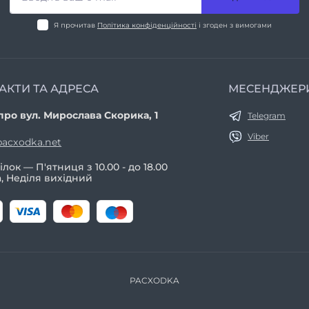
Я прочитав
Політика конфіденційності
і згоден з вимогами
АКТИ ТА АДРЕСА
МЕСЕНДЖЕР
про вул. Мирослава Скорика, 1
Telegram
Viber
acxodka.net
лок — П'ятниця з 10.00 - до 18.00
, Неділя вихідний
PACXODKA