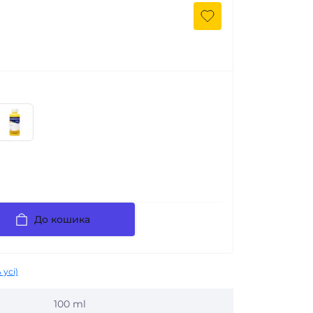
До кошика
 усі)
100 ml