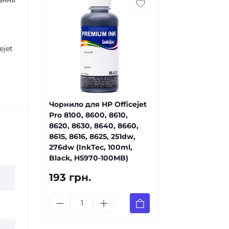
ання
ejet
Чорнило для HP Officejet
Pro 8100, 8600, 8610,
8620, 8630, 8640, 8660,
8615, 8616, 8625, 251dw,
276dw (InkTec, 100ml,
Black, H5970-100MB)
193 грн.