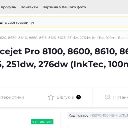
 профіль
Контакти
Картина з Вашого фото
620, 8630, 8640, 8660, 8615, 8616, 8625, 251dw, 276dw (InkTec, 100ml, Bla
ejet Pro 8100, 8600, 8610, 8
5, 251dw, 276dw (InkTec, 100
ктеристики
Відгуків
Питан
0
Код товару:
H5970-100MB-Hp711x
є в наявності