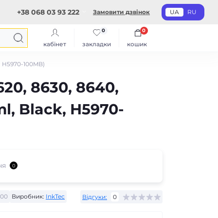
+38 068 03 93 222
Замовити дзвінок
UA
RU
0
0
кабінет
закладки
кошик
ck, H5970-100MB)
620, 8630, 8640,
ml, Black, H5970-
ня
0
100
Виробник:
InkTec
Відгуки:
0