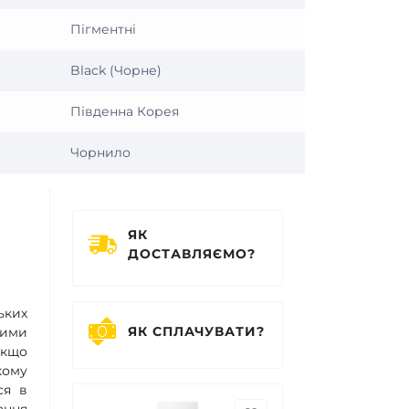
Пігментні
Black (Чорне)
Південна Корея
Чорнило
ЯК
ДОСТАВЛЯЄМО?
ьких
ЯК СПЛАЧУВАТИ?
шими
якщо
кому
ся в