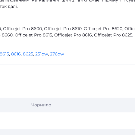
з запаюванням на наливній шийці виключає підміну і псув
так далі.
, Officejet Pro 8600, Officejet Pro 8610, Officejet Pro 8620, Offic
 8660, Officejet Pro 8615, Officejet Pro 8616, Officejet Pro 8625,
8615
,
8616
,
8625
,
251dw
,
276dw
Чорнило