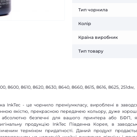
Тип чорнила
Колір
Країна виробник
Тип товару
, 8600, 8610, 8620, 8630, 8640, 8660, 8615, 8616, 8625, 251dw,
а InkTec - це чорнило преміумкласу, вироблені в заводс
мінною якістю, прекрасною передачею кольору, дуже хоро
е абсолютно безпечні для вашого принтера або БФП, 
игінальну продукцію InkTec Південна Корея, в заводсь
кінченим терміном придатності. Даний продукт продаєть