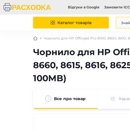
Відгуки в Google
Замовити ICC
Каталог товарів
Чорнило для HP Officejet Pro 8100, 8600, 8610, 8
Чорнило для HP Offic
8660, 8615, 8616, 862
100MB)
Все про товар
Хара