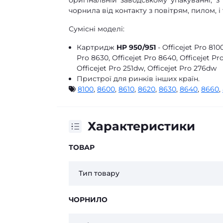
оригінальній заводському упакуванні, 
чорнила від контакту з повітрям, пилом, і 
Сумісні моделі:
Картридж
HP 950/951
- Officejet Pro 8100
Pro 8630, Officejet Pro 8640, Officejet Pro
Officejet Pro 251dw, Officejet Pro 276dw
Пристрої для ринків інших країн.
8100
,
8600
,
8610
,
8620
,
8630
,
8640
,
8660
,
Характеристики
ТОВАР
Тип товару
ЧОРНИЛО