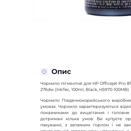
Опис
Чорнило пігментне для HP Officejet Pro 8100
276dw (InkTec, 100ml, Black, H5970-100MB)
Чорнило Південнокорейського виробник
умовах. Чорнило характеризуються від
показниками до вицвітання і головн
дотримані кілька умов: Ви купуєте ор
пакуванні, з запаяним горлом і не за