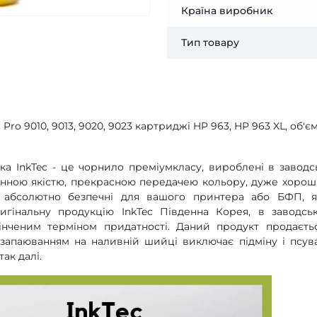
Країна виробник
Тип товару
Pro 9010, 9013, 9020, 9023 картриджі HP 963, HP 963 XL, об'є
а InkTec - це чорнило преміумкласу, вироблені в заводс
мінною якістю, прекрасною передачею кольору, дуже хоро
е абсолютно безпечні для вашого принтера або БФП, 
игінальну продукцію InkTec Південна Корея, в заводсь
кінченим терміном придатності. Даний продукт продаєть
з запаюванням на наливній шийці виключає підміну і псув
так далі.