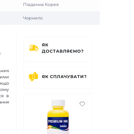
Південна Корея
Чорнило
ЯК
ДОСТАВЛЯЄМО?
м
ьких
ЯК СПЛАЧУВАТИ?
шими
якщо
кому
ся в
ання