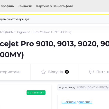
 профіль
Контакти
Картина з Вашого фото
9023 (InkTec, Pigment 100ml Yellow, H5971-100MY)
ejet Pro 9010, 9013, 9020, 9
100MY)
ктеристики
Відгуків
Питан
0
Код товару:
H5971-100MY-HP963y
є в наявності
Знайшли дешевше?