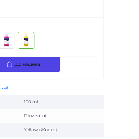
До кошика
 усі)
100 ml
Пігментні
Yellow (Жовте)