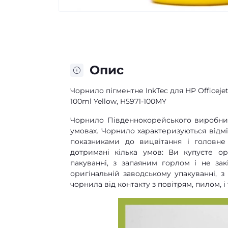
Опис
Чорнило пігментне InkTec для HP Officejet 
100ml Yellow, H5971-100MY
Чорнило Південнокорейського виробник
умовах. Чорнило характеризуються від
показниками до вицвітання і головн
дотримані кілька умов: Ви купуєте ор
пакуванні, з запаяним горлом і не за
оригінальній заводському упакуванні, 
чорнила від контакту з повітрям, пилом, і 