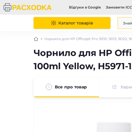
Відгуки в Google
Замовити ICC
Каталог товарів
Чорнило для HP Officejet Pro 9010, 9013, 9020, 
Чорнило для HP Offic
100ml Yellow, H5971-
Все про товар
Хара