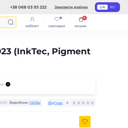
+38 068 03 93 222
Замовити дзвінок
UA
RU
0
0
кабінет
закладки
кошик
023 (InkTec, Pigment
ня
0
x100
Виробник:
InkTec
Відгуки:
0