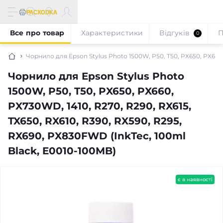
Все про товар
Характеристики
Відгуків
П
0
Чорнило для Epson Stylus Photo 1500W, P50, T50, PX650, PX660,
Чорнило для Epson Stylus Photo
1500W, P50, T50, PX650, PX660,
PX730WD, 1410, R270, R290, RX615,
TX650, RX610, R390, RX590, R295,
RX690, PX830FWD (InkTec, 100ml
Black, E0010-100MB)
є в наявності