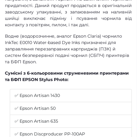
придатності. Даний продукт продається в оригінальній
заводському упакуванні, з запаюванням на наливній
шийці виключає підміну і псування чорнила від
контакту з повітрям, пилом, і так далі.
Водне (водорозчинне, аналог Epson Claria) чорнило
InkTec E0010 Water-based Dye Inks призначені для
заправляння перезаправних картриджів (ПЗК) й
систем безперервної подачі чорнил (СБПЧ) принтерів
та БФП Epson.
Сумісні з 6-кольоровими струменевими принтерами
та БФП EPSON Stylus Photo:
✅ Epson Artisan 1430
✅ Epson Artisan 50
✅ Epson Artisan 635
✅ Epson Discproducer PP-100AP