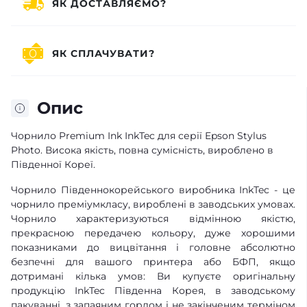
ЯК ДОСТАВЛЯЄМО?
ЯК СПЛАЧУВАТИ?
Опис
Чорнило Premium Ink InkTec для серії Epson Stylus
Photo. Висока якість, повна сумісність, вироблено в
Південної Кореї.
Чорнило Південнокорейського виробника InkTec - це
чорнило преміумкласу, вироблені в заводських умовах.
Чорнило характеризуються відмінною якістю,
прекрасною передачею кольору, дуже хорошими
показниками до вицвітання і головне абсолютно
безпечні для вашого принтера або БФП, якщо
дотримані кілька умов: Ви купуєте оригінальну
продукцію InkTec Південна Корея, в заводському
пакуванні, з запаяним горлом і не закінченим терміном