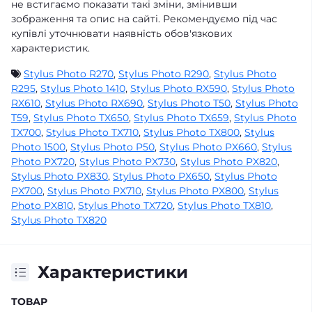
не встигаємо показати такі зміни, змінивши
зображення та опис на сайті. Рекомендуємо під час
купівлі уточнювати наявність обов'язкових
характеристик.
Stylus Photo R270
,
Stylus Photo R290
,
Stylus Photo
R295
,
Stylus Photo 1410
,
Stylus Photo RX590
,
Stylus Photo
RX610
,
Stylus Photo RX690
,
Stylus Photo T50
,
Stylus Photo
T59
,
Stylus Photo TX650
,
Stylus Photo TX659
,
Stylus Photo
TX700
,
Stylus Photo TX710
,
Stylus Photo TX800
,
Stylus
Photo 1500
,
Stylus Photo P50
,
Stylus Photo PX660
,
Stylus
Photo PX720
,
Stylus Photo PX730
,
Stylus Photo PX820
,
Stylus Photo PX830
,
Stylus Photo PX650
,
Stylus Photo
PX700
,
Stylus Photo PX710
,
Stylus Photo PX800
,
Stylus
Photo PX810
,
Stylus Photo TX720
,
Stylus Photo TX810
,
Stylus Photo TX820
Характеристики
ТОВАР