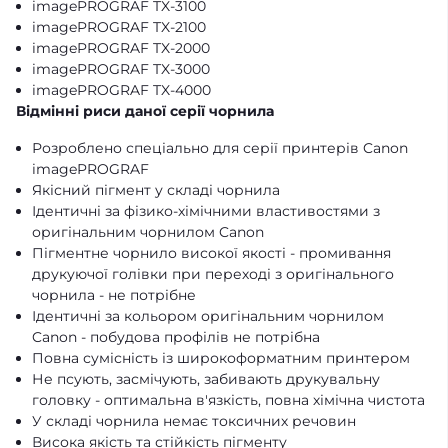
imagePROGRAF TX-3100
imagePROGRAF TX-2100
imagePROGRAF TX-2000
imagePROGRAF TX-3000
imagePROGRAF TX-4000
Відмінні риси даної серії чорнила
Розроблено спеціально для серії принтерів Canon
imagePROGRAF
Якісний пігмент у складі чорнила
Ідентичні за фізико-хімічними властивостями з
оригінальним чорнилом Canon
Пігментне чорнило високої якості - промивання
друкуючої голівки при переході з оригінального
чорнила - не потрібне
Ідентичні за кольором оригінальним чорнилом
Canon - побудова профілів не потрібна
Повна сумісність із широкоформатним принтером
Не псують, засмічують, забивають друкувальну
головку - оптимальна в'язкість, повна хімічна чистота
У складі чорнила немає токсичних речовин
Висока якість та стійкість пігменту