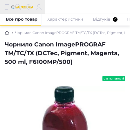
Все про товар
Характеристики
Відгуків
П
0
Чорнило Canon ImagePROGRAF TM/TC/TX (DCTec, Pigment, Mage
Чорнило Canon ImagePROGRAF
TM/TC/TX (DCTec, Pigment, Magenta,
500 ml, F6100MP/500)
є в наявності