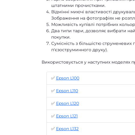
штатними прочистками.
Відмінні миючі властивості друкувал
Зображення на фотографіях не розпли
Можливість купівлі потрібних кольорі
Два типи тари, дозволяє вибрати на
покупки.
Сумісність з більшістю струменевих п
п'єзоструминного друку).
Використовується у наступних моделях п
✅
Epson L100
✅
Epson L110
✅
Epson L120
✅
Epson L121
✅
Epson L132