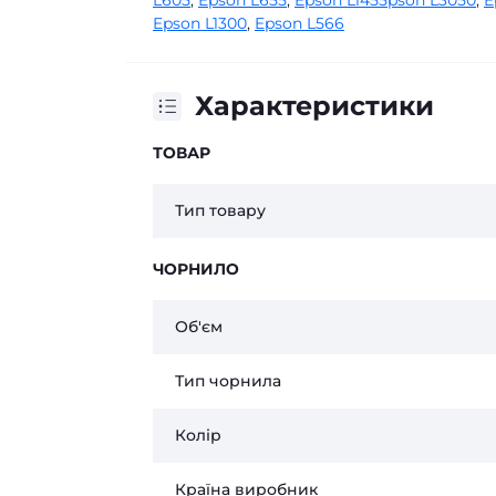
L605
,
Epson L655
,
Epson L1455pson L3050
,
E
Epson L1300
,
Epson L566
Характеристики
ТОВАР
Тип товару
ЧОРНИЛО
Об'єм
Тип чорнила
Колір
Країна виробник