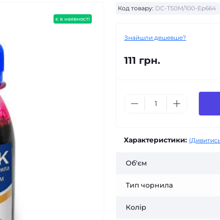
Код товару:
DC-T50M/100-Ep664
є в наявності
Знайшли дешевше?
111 грн.
Характеристики:
(Дивитись
Об'єм
Тип чорнила
Колір