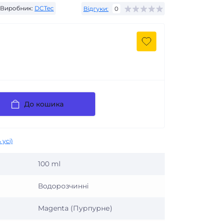
Виробник:
DCTec
Відгуки:
0
До кошика
 усі)
100 ml
Водорозчинні
Magenta (Пурпурне)