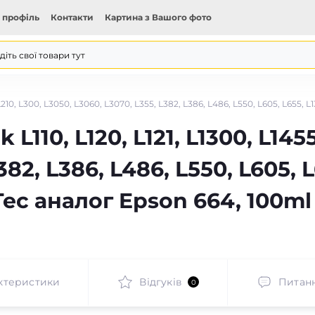
 профіль
Контакти
Картина з Вашого фото
 L210, L300, L3050, L3060, L3070, L355, L382, L386, L486, L550, L605, L655
110, L120, L121, L1300, L1455
82, L386, L486, L550, L605, L6
CTec аналог Epson 664, 100m
ктеристики
Відгуків
Питан
0