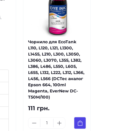
.
Чорнило для EcoTank
L110, L120, L121, L1300,
L1455, L210, L300, L3050,
L3060, L3070, L355, L382,
L386, L486, L550, L605,
L655, L132, L222, L312, L366,
L456, L566 (DCTec аналог
Epson 664, 100ml
Magenta, EverNew DC-
T50M/100)
111 грн.