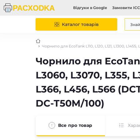
Відгуки в Google
Замовити ICC
Каталог товарів
Чорнило для EcoTank L110, L120, L121, L1300, L1455,
Чорнило для EcoTank L
L3060, L3070, L355, L3
L366, L456, L566 (D
DC-T50M/100)
Все про товар
Хара