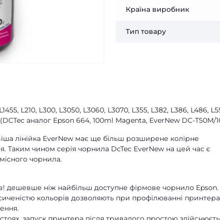
Країна виробник
Тип товару
L1455, L210, L300, L3050, L3060, L3070, L355, L382, L386, L486, L5
L566 (DCTec аналог Epson 664, 100ml Magenta, EverNew DC-T50M/1
ша лінійка EverNew має ще більш розширене колірне
ня. Таким чином серія чорнила DcTec EverNew на цей час є
місного чорнила.
зів! дешевше ніж найбільш доступне фірмове чорнило Epson.
сиченістю кольорів дозволяють при профілюванні принтера
ення.
тоях, запуск принтера після тривалого простою здійснюєть