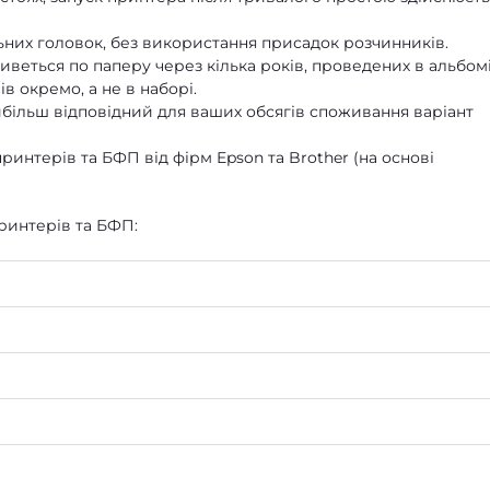
ьних головок, без використання присадок розчинників.
веться по паперу через кілька років, проведених в альбомі
в окремо, а не в наборі.
йбільш відповідний для ваших обсягів споживання варіант
ринтерів та БФП від фірм Epson та Brother (на основі
ринтерів та БФП: