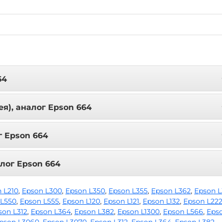
64
я), аналог Epson 664
г Epson 664
лог Epson 664
 L210
,
Epson L300
,
Epson L350
,
Epson L355
,
Epson L362
,
Epson 
 L550
,
Epson L555
,
Epson L120
,
Epson L121
,
Epson L132
,
Epson L22
son L312
,
Epson L364
,
Epson L382
,
Epson L1300
,
Epson L566
,
Eps