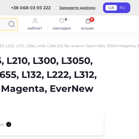
+38 068 03 93 222
Замовити дзвінок
UA
RU
0
0
кабінет
закладки
кошик
, L132, L222, L312, L366, L456, L566 (DCTec аналог Epson 664, 100ml Magent
, L210, L300, L3050,
55, L132, L222, L312,
l Magenta, EverNew
ня
0