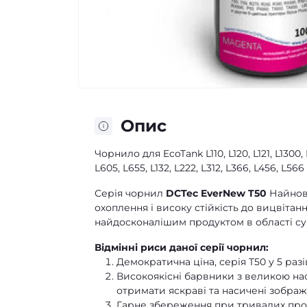
Опис
Чорнило для EcoTank L110, L120, L121, L1300, 
L605, L655, L132, L222, L312, L366, L456, 
Серія чорнил
DCTec EverNew T50
Найнові
охоплення і високу стійкість до вицвітан
найдосконалішим продуктом в області су
Відмінні риси даної серії чорнил:
Демократична ціна, серія T50 у 5 ра
Високоякісні барвники з великою на
отримати яскраві та насичені зображ
Гарне збереження при тривалих прос