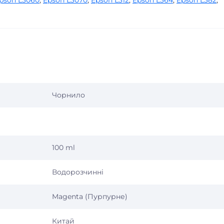
pson L3060
,
Epson L3070
,
Epson L312
,
Epson L364
,
Epson L382
,
Чорнило
100 ml
Водорозчинні
Magenta (Пурпурне)
Китай