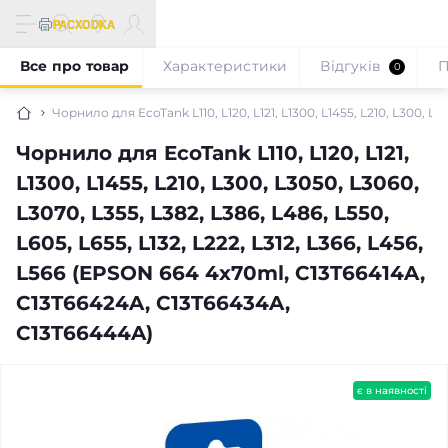
Все про товар
Характеристики
Відгуків
П
0
Чорнило для EcoTank L110, L120, L121, L1300, L1455, L210, L300, L
Чорнило для EcoTank L110, L120, L121,
L1300, L1455, L210, L300, L3050, L3060,
L3070, L355, L382, L386, L486, L550,
L605, L655, L132, L222, L312, L366, L456,
L566 (EPSON 664 4x70ml, C13T66414A,
C13T66424A, C13T66434A,
C13T66444A)
є в наявності