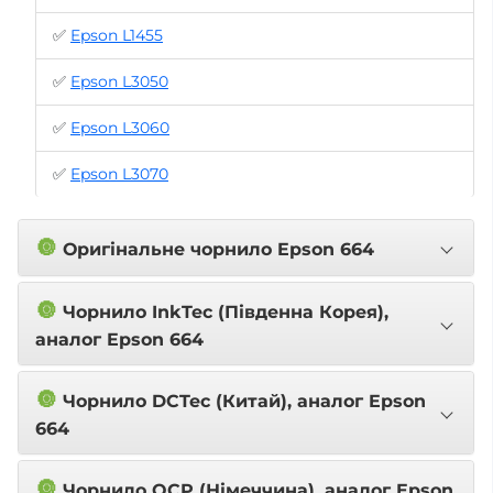
✅
Epson L1455
✅
Epson L3050
✅
Epson L3060
✅
Epson L3070
🔘
Оригінальне чорнило Epson 664
🔘
Чорнило InkTec (Південна Корея),
аналог Epson 664
🔘
Чорнило DCTec (Китай), аналог Epson
664
🔘
Чорнило OCP (Німеччина), аналог Epson