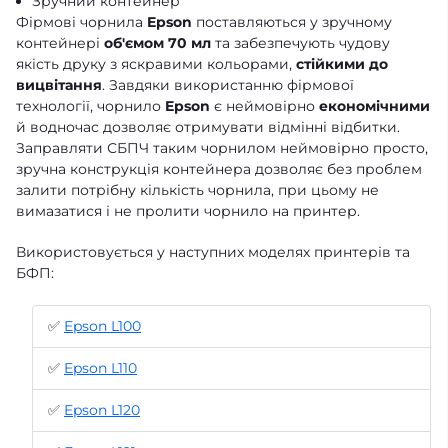
Зручний контейнер
Фірмові чорнила
Epson
поставляються у зручному
контейнері
об'ємом 70 мл
та забезпечують чудову
якість друку з яскравими кольорами,
стійкими до
вицвітання
. Завдяки використанню фірмової
технології, чорнило
Epson
є неймовірно
економічними
й водночас дозволяє отримувати відмінні відбитки.
Заправляти СБПЧ таким чорнилом неймовірно просто,
зручна конструкція контейнера дозволяє без проблем
залити потрібну кількість чорнила, при цьому не
вимазатися і не пролити чорнило на принтер.
Використовується у наступних моделях принтерів та
БФП:
✅
Epson L100
✅
Epson L110
✅
Epson L120