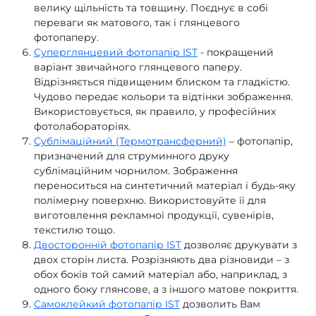
велику щільність та товщину. Поєднує в собі
переваги як матового, так і глянцевого
фотопаперу.
Суперглянцевий фотопапір IST
- покращений
варіант звичайного глянцевого паперу.
Відрізняється підвищеним блиском та гладкістю.
Чудово передає кольори та відтінки зображення.
Використовується, як правило, у професійних
фотолабораторіях.
Сублімаційний (Термотрансферний)
– фотопапір,
призначений для струминного друку
сублімаційним чорнилом. Зображення
переноситься на синтетичний матеріал і будь-яку
полімерну поверхню. Використовуйте її для
виготовлення рекламної продукції, сувенірів,
текстилю тощо.
Двосторонній фотопапір IST
дозволяє друкувати з
двох сторін листа. Розрізняють два різновиди – з
обох боків той самий матеріал або, наприклад, з
одного боку глянсове, а з іншого матове покриття.
Самоклейкий фотопапір IST
дозволить Вам