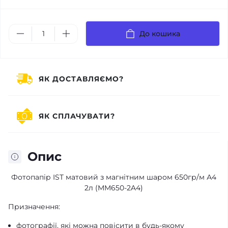
До кошика
ЯК ДОСТАВЛЯЄМО?
ЯК СПЛАЧУВАТИ?
Опис
Фотопапір IST матовий з магнітним шаром 650гр/м А4
2л (MM650-2A4)
Призначення:
фотографії, які можна повісити в будь-якому