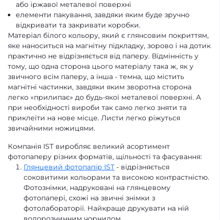
або іржавої металевої поверхні
елементи пакування, завдяки яким буде зручно
відкривати та закривати коробки.
Матеріал білого кольору, який є глянсовим покриттям,
яке наноситься на магнітну підкладку, зорово і на дотик
практично не відрізняється від паперу. Відмінність у
тому, що одна сторона цього матеріалу така ж, як у
звичного всім паперу, а інша - темна, що містить
магнітні частинки, завдяки яким зворотна сторона
легко «прилипає» до будь-якої металевої поверхні. А
при необхідності вироби так само легко зняти та
приклеїти на нове місце. Листи легко ріжуться
звичайними ножицями.
Компанія IST виробляє великий асортимент
фотопаперу різних форматів, щільності та фасування:
Глянцевий фотопапір IST
- відрізняється
соковитими кольорами та високою контрастністю.
Фотознімки, надруковані на глянцевому
фотопапері, схожі на звичні знімки з
фотолабораторії. Найкраще друкувати на ній
водорозчинним чорнилом.