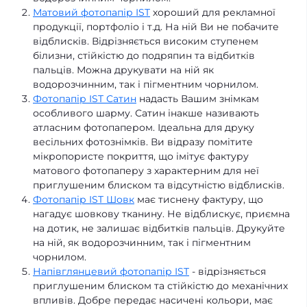
Матовий фотопапір IST
хороший для рекламної
продукції, портфоліо і т.д. На ній Ви не побачите
відблисків. Відрізняється високим ступенем
білизни, стійкістю до подряпин та відбитків
пальців. Можна друкувати на ній як
водорозчинним, так і пігментним чорнилом.
Фотопапір IST Сатин
надасть Вашим знімкам
особливого шарму. Сатин інакше називають
атласним фотопапером. Ідеальна для друку
весільних фотознімків. Ви відразу помітите
мікропористе покриття, що імітує фактуру
матового фотопаперу з характерним для неї
приглушеним блиском та відсутністю відблисків.
Фотопапір IST Шовк
має тиснену фактуру, що
нагадує шовкову тканину. Не відблискує, приємна
на дотик, не залишає відбитків пальців. Друкуйте
на ній, як водорозчинним, так і пігментним
чорнилом.
Напівглянцевий фотопапір IST
- відрізняється
приглушеним блиском та стійкістю до механічних
впливів. Добре передає насичені кольори, має