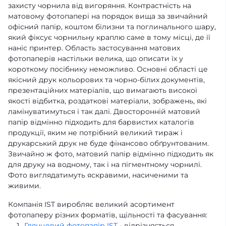
захисту чорнила від вигоряння. Контрастність на
матовому фотопапері на порядок вища за звичайний
офісний папір, коштом білизни та поглинального шару,
який фіксує чорнильну краплю саме в тому місці, де її
наніс принтер. Область застосування матових
фотопаперів настільки велика, що описати їх у
короткому посібнику неможливо. Основні області це
якісний друк кольорових та чорно-білих документів,
презентаційних матеріалів, що вимагають високої
якості відбитка, роздаткові матеріали, зображень, які
ламінуватимуться і так далі. Двосторонній матовий
папір відмінно підходить для барвистих каталогів
продукції, яким не потрібний великий тираж і
друкарський друк не буде фінансово обґрунтованим.
Звичайно ж фото, матовий папір відмінно підходить як
для друку на водному, так і на пігментному чорнилі.
Фото виглядатимуть яскравими, насиченими та
живими.
Компанія IST виробляє великий асортимент
фотопаперу різних форматів, щільності та фасування:
Глянцевий фотопапір IST
- відрізняється