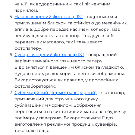
на ній, як водорозчинним, так і пігментним
чорнилом.
Напівглянцевий фотопапір IST
- відрізняється
приглушеним блиском та стійкістю до механічних
впливів. Добре передає насичені кольори, має
велику щільність та товщину. Поєднує в собі
переваги як матового, так і глянцевого
фотопаперу.
Суперглянцевий фотопапір IST
- покращений
варіант звичайного глянцевого паперу.
Відрізняється підвищеним блиском та гладкістю.
Чудово передає кольори та відтінки зображення.
Використовується, як правило, у професійних
фотолабораторіях.
Сублімаційний (Термотрансферний)
– фотопапір,
призначений для струминного друку
сублімаційним чорнилом. Зображення
переноситься на синтетичний матеріал і будь-яку
полімерну поверхню. Використовуйте її для
виготовлення рекламної продукції, сувенірів,
текстилю тощо.