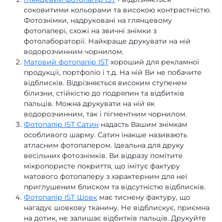
соковитими кольорами та високою контрастністю.
Фотознімки, надруковані на глянцевому
фотопапері, схожі на звичні знімки з
фотолабораторії. Найкраще друкувати на ній
водорозчинним чорнилом.
Матовий фотопапір IST
хороший для рекламної
продукції, портфоліо і т.д. На ній Ви не побачите
відблисків. Відрізняється високим ступенем
білизни, стійкістю до подряпин та відбитків
пальців. Можна друкувати на ній як
водорозчинним, так і пігментним чорнилом.
Фотопапір IST Сатин
надасть Вашим знімкам
особливого шарму. Сатин інакше називають
атласним фотопапером. Ідеальна для друку
весільних фотознімків. Ви відразу помітите
мікропористе покриття, що імітує фактуру
матового фотопаперу з характерним для неї
приглушеним блиском та відсутністю відблисків.
Фотопапір IST Шовк
має тиснену фактуру, що
нагадує шовкову тканину. Не відблискує, приємна
на дотик, не залишає відбитків пальців. Друкуйте