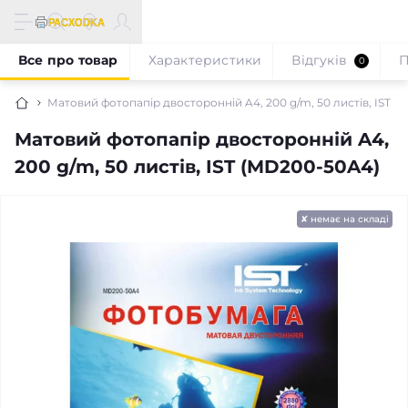
Все про товар
Характеристики
Відгуків
П
0
Матовий фотопапір двосторонній A4, 200 g/m, 50 листів, IST 
Матовий фотопапір двосторонній A4,
200 g/m, 50 листів, IST (MD200-50A4)
✘ немає на складі