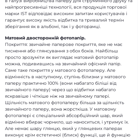
в галузі виробництва паперу для струминного друку та
найпрогресивніші технології, вся продукція торгової
марки IST відповідає високим запитам користувачів і
гарантує високу якість відбитка та тривалий термін
зберігання як в альбомі, так і у фоторамці.
Матовий двосторонній фотопапір.
Покриття: звичайне паперове покриття, яке не має
тиснення або глянсування з обох боків. Найбільш
просто зрозуміти як виглядає матовий фотопапір
можна, подивившись на звичайний офісний папір.
Саме таке покриття у матового фотопаперу. Але
відмінність в наступному, ступінь білизни у матового
паперу практично 100% (вони набагато біліші від
звичайного паперу) через що відбитки набагато
яскравіше і чіткіше ніж на звичайному папері.
Щільність матового фотопаперу більша за щільність
звичайного паперу, вона жорсткіша. У матовому
фотопапері є спеціальний абсорбційний шар, який
відмінно вбирає чорнило, що наноситься, і утримує їх.
Але немає шару глянцю, який у глянцевих паперах
виконує крім естетичної (блиск) функції, ще й функцію