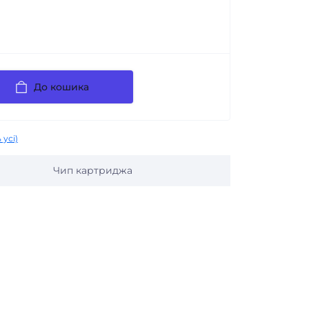
До кошика
 усі)
Чип картриджа