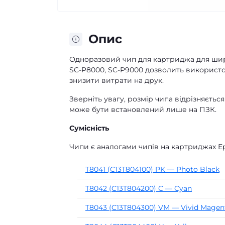
Опис
Одноразовий чип для картриджа для шир
SC-P8000, SC-P9000 дозволить використов
знизити витрати на друк.
Зверніть увагу, розмір чипа відрізняється
може бути встановлений лише на ПЗК.
Сумісність
Чипи є аналогами чипів на картриджах Ep
T8041 (C13T804100) PK — Photo Black
T8042 (C13T804200) C — Cyan
T8043 (C13T804300) VM — Vivid Magen