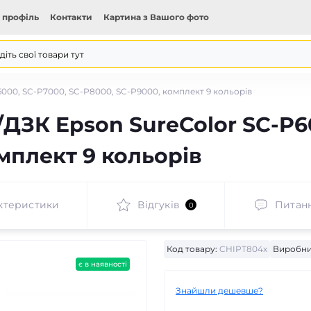
 профіль
Контакти
Картина з Вашого фото
000, SC-P7000, SC-P8000, SC-P9000, комплект 9 кольорів
ДЗК Epson SureColor SC-P60
мплект 9 кольорів
ктеристики
Відгуків
Питан
0
Код товару:
CHIPT804x
Виробни
є в наявності
Знайшли дешевше?