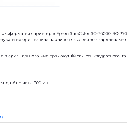
окоформатних принтерів Epson SureColor SC-P6000, SC-P70
увати не оригінальне чорнило і як слідство - кардинально
 від оригінального, чип прямокутній замість квадратного, та
son, об'єм чипа 700 мл:
ta