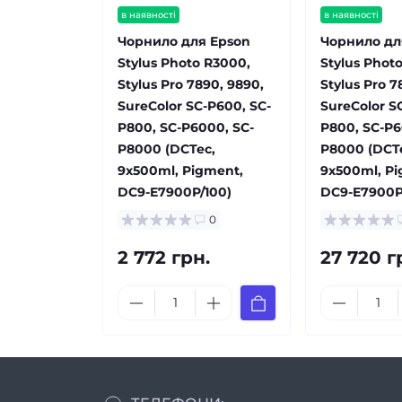
в наявності
в наявності
Чорнило для Epson
Чорнило дл
Stylus Photo R3000,
Stylus Phot
Stylus Pro 7890, 9890,
Stylus Pro 7
SureColor SC-P600, SC-
SureColor S
P800, SC-P6000, SC-
P800, SC-P6
P8000 (DCTec,
P8000 (DCT
9x500ml, Pigment,
9x500ml, Pi
DC9-E7900P/100)
DC9-E7900P
0
2 772 грн.
27 720 г