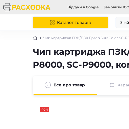
Відгуки в Google
Замовити ICC
Каталог товарів
Чип картриджа ПЗК/ДЗК Epson SureColor SC-P6
Чип картриджа ПЗК/
P8000, SC-P9000, ко
Все про товар
Хара
-10%