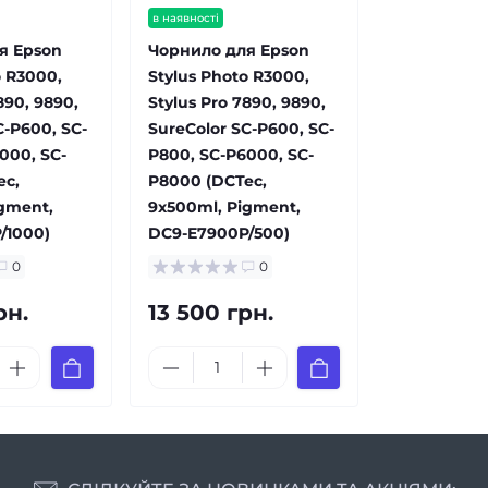
в наявності
я Epson
Чорнило для Epson
o R3000,
Stylus Photo R3000,
890, 9890,
Stylus Pro 7890, 9890,
C-P600, SC-
SureColor SC-P600, SC-
000, SC-
P800, SC-P6000, SC-
ec,
P8000 (DCTec,
gment,
9x500ml, Pigment,
/1000)
DC9-E7900P/500)
0
0
рн.
13 500 грн.