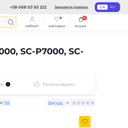
+38 068 03 93 222
Замовити дзвінок
UA
RU
0
0
кабінет
закладки
кошик
00, SC-P7000, SC-
ня
Рекомендуємо
0
к:
ТМ
Відгуки:
0