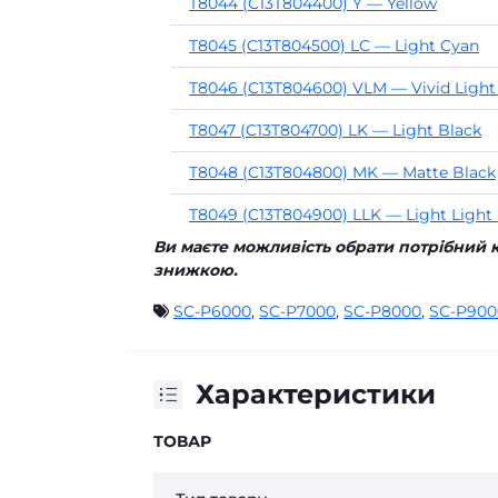
T8044 (C13T804400) Y — Yellow
T8045 (C13T804500) LC — Light Cyan
T8046 (C13T804600) VLM — Vivid Ligh
T8047 (C13T804700) LK — Light Black
T8048 (C13T804800) MK — Matte Black
T8049 (C13T804900) LLK — Light Light
Ви маєте можливість обрати потрібний к
знижкою.
SC-P6000
,
SC-P7000
,
SC-P8000
,
SC-P900
Характеристики
ТОВАР