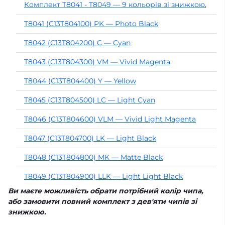
Комплект T8041 - T8049 — 9 кольорів зі знижкою
,
T8041 (C13T804100) PK — Photo Black
T8042 (C13T804200) C — Cyan
T8043 (C13T804300) VM — Vivid Magenta
T8044 (C13T804400) Y — Yellow
T8045 (C13T804500) LC — Light Cyan
T8046 (C13T804600) VLM — Vivid Light Magenta
T8047 (C13T804700) LK — Light Black
T8048 (C13T804800) MK — Matte Black
T8049 (C13T804900) LLK — Light Light Black
Ви маєте можливість обрати потрібний колір чипа,
або замовити повний комплект з дев'яти чипів зі
знижкою.