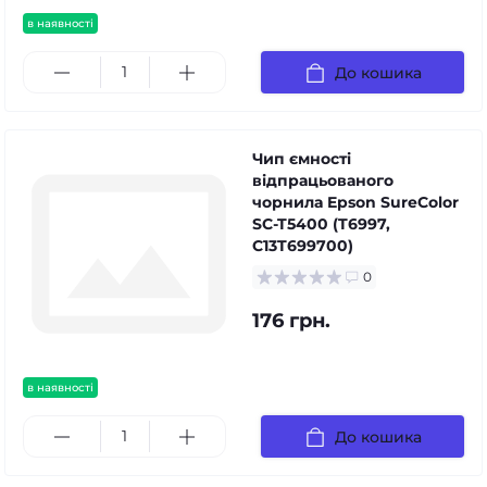
в наявності
До кошика
Чип ємності
відпрацьованого
чорнила Epson SureColor
SC-T5400 (T6997,
C13T699700)
0
176 грн.
в наявності
До кошика