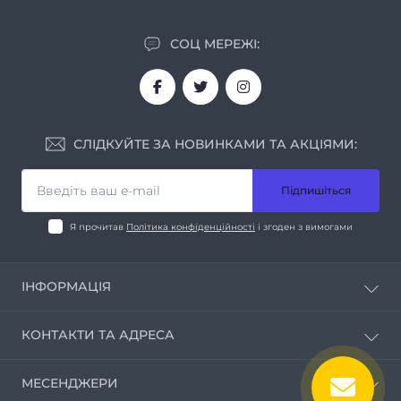
СОЦ МЕРЕЖІ:
СЛІДКУЙТЕ ЗА НОВИНКАМИ ТА АКЦІЯМИ:
Підпишіться
Я прочитав
Політика конфіденційності
і згоден з вимогами
ІНФОРМАЦІЯ
Про нас
КОНТАКТИ ТА АДРЕСА
Умови співпраці
Контакти
м. Дніпро вул. Мирослава Скорика, 1
МЕСЕНДЖЕРИ
Контакти