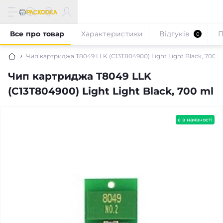
Все про товар
Характеристики
Відгуків
П
0
Чип картриджа T8049 LLK (C13T804900) Light Light Black, 700 m
Чип картриджа T8049 LLK
(C13T804900) Light Light Black, 700 ml
є в наявності