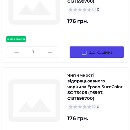
C13T699700)
0
176 грн.
в наявності
До кошика
Чип ємності
відпрацьованого
чорнила Epson SureColor
SC-T3405 (T6997,
C13T699700)
0
176 грн.