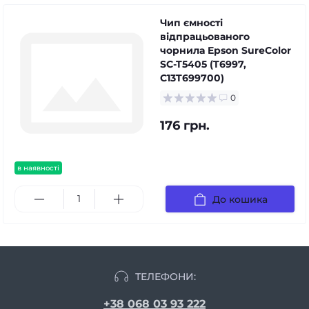
Чип ємності
відпрацьованого
чорнила Epson SureColor
SC-T5405 (T6997,
C13T699700)
0
176 грн.
в наявності
До кошика
ТЕЛЕФОНИ:
+38 068 03 93 222