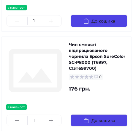
в наявності
До кошика
Чип ємності
відпрацьованого
чорнила Epson SureColor
SC-P8000 (T6997,
C13T699700)
0
176 грн.
в наявності
До кошика