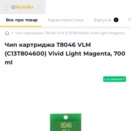
Все про товар
Характеристики
Відгуків
П
0
Чип картриджа T8046 VLM (C13T804600) Vivid Light Magenta, 70
Чип картриджа T8046 VLM
(C13T804600) Vivid Light Magenta, 700
ml
є в наявності