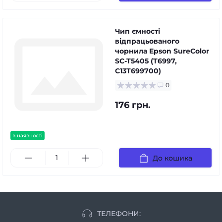
Чип ємності
відпрацьованого
чорнила Epson SureColor
SC-T5405 (T6997,
C13T699700)
0
176 грн.
в наявності
До кошика
ТЕЛЕФОНИ: