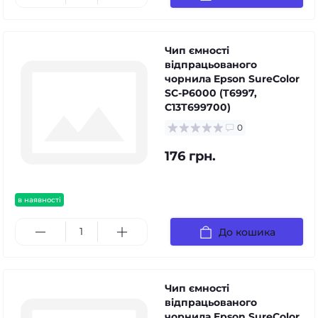
Чип ємності
відпрацьованого
чорнила Epson SureColor
SC-P6000 (T6997,
C13T699700)
0
176 грн.
в наявності
До кошика
Чип ємності
відпрацьованого
чорнила Epson SureColor