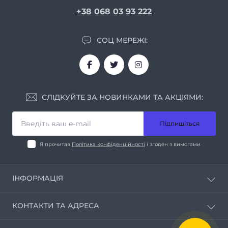
+38 068 03 93 222
СОЦ МЕРЕЖІ:
СЛІДКУЙТЕ ЗА НОВИНКАМИ ТА АКЦІЯМИ:
Підпишіться
Я прочитав
Політика конфіденційності
і згоден з вимогами
ІНФОРМАЦІЯ
Про нас
КОНТАКТИ ТА АДРЕСА
Умови співпраці
Контакти
м. Дніпро вул. Мирослава Скорика, 1