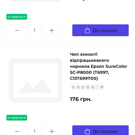
в наявності
До кошика
Чип ємності
відпрацьованого
чорнила Epson SureColor
SC-P8000 (T6997,
C13T699700)
0
176 грн.
в наявності
До кошика