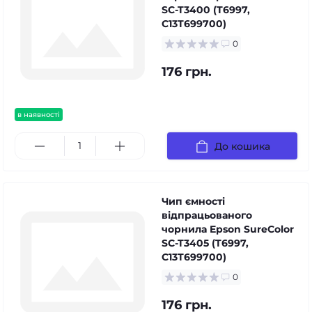
SC-T3400 (T6997,
C13T699700)
0
176 грн.
в наявності
До кошика
Чип ємності
відпрацьованого
чорнила Epson SureColor
SC-T3405 (T6997,
C13T699700)
0
176 грн.