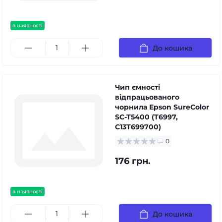
в наявності
До кошика
Чип ємності
відпрацьованого
чорнила Epson SureColor
SC-T5400 (T6997,
C13T699700)
0
176 грн.
в наявності
До кошика