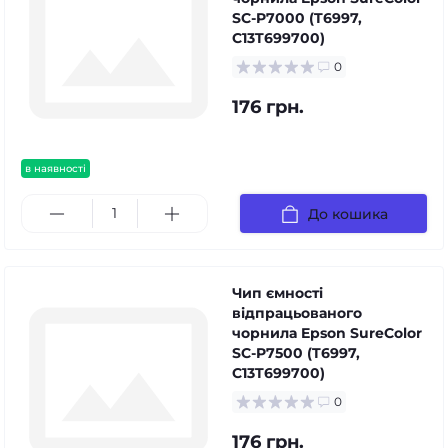
SC-P7000 (T6997,
C13T699700)
0
176 грн.
в наявності
До кошика
Чип ємності
відпрацьованого
чорнила Epson SureColor
SC-P7500 (T6997,
C13T699700)
0
176 грн.