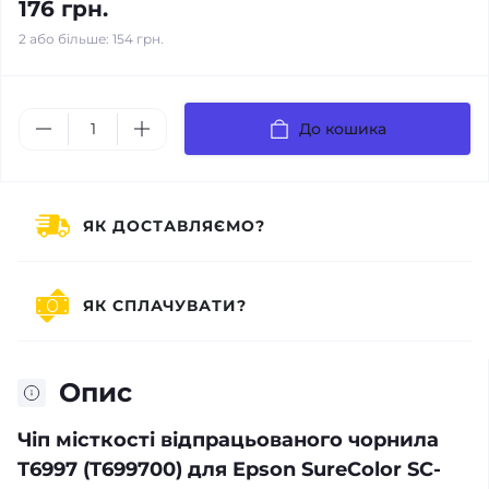
176 грн.
2 або більше: 154 грн.
До кошика
ЯК ДОСТАВЛЯЄМО?
ЯК СПЛАЧУВАТИ?
Опис
Чіп місткості відпрацьованого чорнила
T6997 (T699700) для Epson SureColor SC-