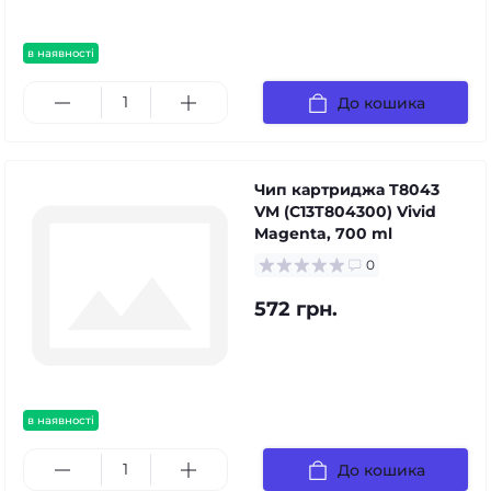
в наявності
До кошика
Чип картриджа T8043
VM (C13T804300) Vivid
Magenta, 700 ml
0
572 грн.
в наявності
До кошика