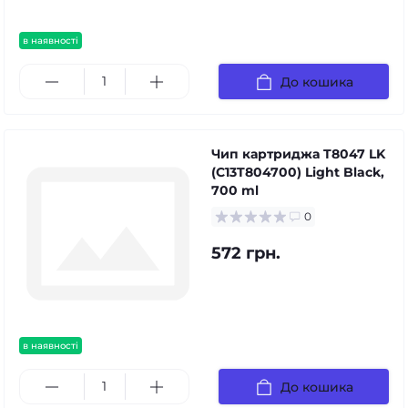
в наявності
До кошика
Чип картриджа T8047 LK
(C13T804700) Light Black,
700 ml
0
572 грн.
в наявності
До кошика