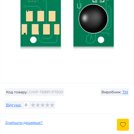
Код товару:
CHIP-T6997-P7500
Виробник:
ТМ
Відгуки:
0
Знайшли дешевше?