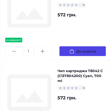
0
572 грн.
в наявності
До кошика
Чип картриджа T8042 C
(C13T804200) Cyan, 700
ml
0
572 грн.