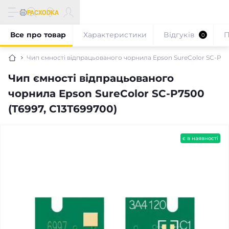
Все про товар
Характеристики
Відгуків
П
0
Чип ємності відпрацьованого чорнила Epson SureColor SC-P750
Чип ємності відпрацьованого
чорнила Epson SureColor SC-P7500
(T6997, C13T699700)
є в наявності