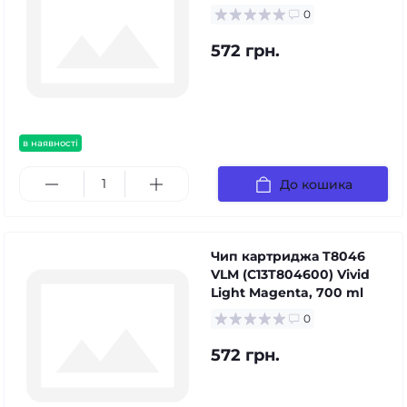
0
572 грн.
в наявності
До кошика
Чип картриджа T8046
VLM (C13T804600) Vivid
Light Magenta, 700 ml
0
572 грн.