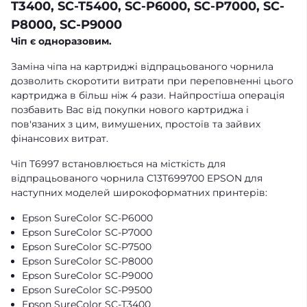
T3400, SC-T5400, SC-P6000, SC-P7000, SC-
P8000, SC-P9000
Чіп є одноразовим.
Заміна чіпа на картриджі відпрацьованого чорнила
дозволить скоротити витрати при переповненні цього
картриджа в більш ніж 4 рази. Найпростіша операція
позбавить Вас від покупки нового картриджа і
пов'язаних з цим, вимушених, простоїв та зайвих
фінансових витрат.
Чіп T6997 встановлюється на місткість для
відпрацьованого чорнила C13T699700 EPSON для
наступних моделей широкоформатних принтерів:
Epson SureColor SC-P6000
Epson SureColor SC-P7000
Epson SureColor SC-P7500
Epson SureColor SC-P8000
Epson SureColor SC-P9000
Epson SureColor SC-P9500
Epson SureColor SC-T3400