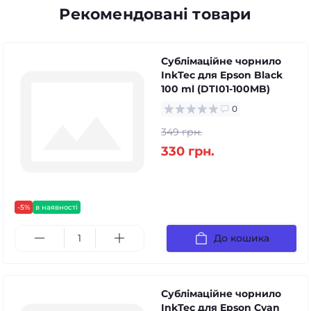
Рекомендовані товари
Сублімаційне чорнило
InkTec для Epson Black
100 ml (DTI01-100MB)
0
349 грн.
330 грн.
-5%
в наявності
До кошика
Сублімаційне чорнило
InkTec для Epson Cyan