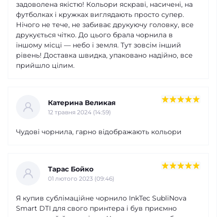
задоволена якістю! Кольори яскраві, насичені, на
футболках і кружках виглядають просто супер.
Нічого не тече, не забиває друкуючу головку, все
друкується чітко. До цього брала чорнила в
іншому місці — небо і земля. Тут зовсім інший
рівень! Доставка швидка, упаковано надійно, все
прийшло цілим.
Катерина Великая
12 травня 2024 (14:59)
Чудові чорнила, гарно відображають кольори
Тарас Бойко
01 лютого 2023 (09:46)
Я купив сублімаційне чорнило InkTec SubliNova
Smart DTI для свого принтера і був приємно