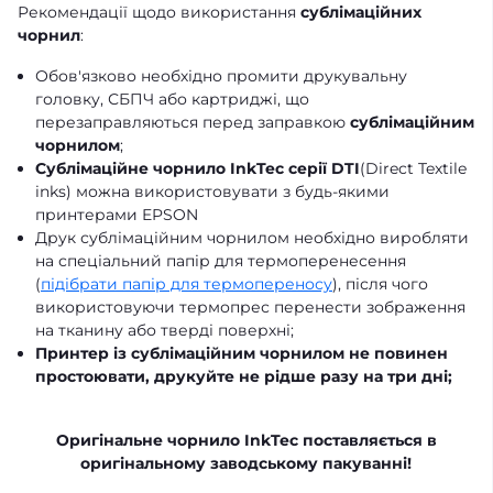
Рекомендації щодо використання
сублімаційних
чорнил
:
Обов'язково необхідно промити друкувальну
головку, СБПЧ або картриджі, що
перезаправляються перед заправкою
сублімаційним
чорнилом
;
Сублімаційне чорнило InkTec серії DTI
(Direct Textile
inks) можна використовувати з будь-якими
принтерами EPSON
Друк сублімаційним чорнилом необхідно виробляти
на спеціальний папір для термоперенесення
(
підібрати папір для термопереносу
), після чого
використовуючи термопрес перенести зображення
на тканину або тверді поверхні;
Принтер із сублімаційним чорнилом не повинен
простоювати, друкуйте не рідше разу на три дні;
Оригінальне чорнило InkTec поставляється в
оригінальному заводському пакуванні!