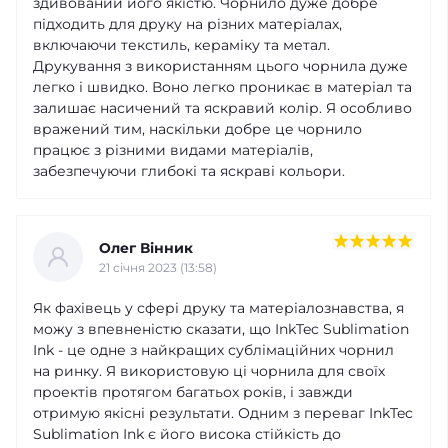
здивований його якістю. Чорнило дуже добре
підходить для друку на різних матеріалах,
включаючи текстиль, кераміку та метал.
Друкування з використанням цього чорнила дуже
легко і швидко. Воно легко проникає в матеріал та
залишає насичений та яскравий колір. Я особливо
вражений тим, наскільки добре це чорнило
працює з різними видами матеріалів,
забезпечуючи глибокі та яскраві кольори.
Олег Вінник
21 cічня 2023 (13:58)
Як фахівець у сфері друку та матеріалознавства, я
можу з впевненістю сказати, що InkTec Sublimation
Ink - це одне з найкращих сублімаційних чорнил
на ринку. Я використовую ці чорнила для своїх
проектів протягом багатьох років, і завжди
отримую якісні результати. Одним з переваг InkTec
Sublimation Ink є його висока стійкість до