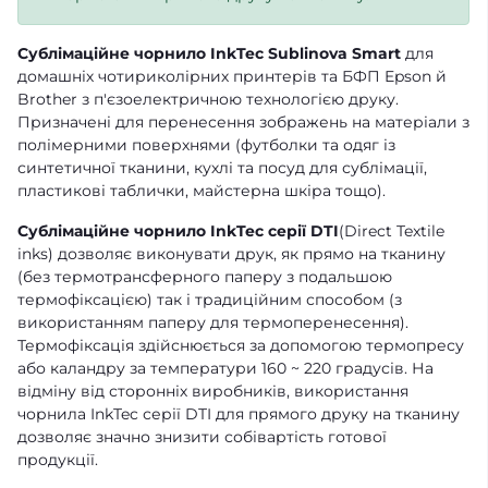
Сублімаційне чорнило InkTec Sublinova Smart
для
домашніх чотириколірних принтерів та БФП Epson й
Brother з п'єзоелектричною технологією друку.
Призначені для перенесення зображень на матеріали з
полімерними поверхнями (футболки та одяг із
синтетичної тканини, кухлі та посуд для сублімації,
пластикові таблички, майстерна шкіра тощо).
Сублімаційне чорнило InkTec серії DTI
(Direct Textile
inks) дозволяє виконувати друк, як прямо на тканину
(без термотрансферного паперу з подальшою
термофіксацією) так і традиційним способом (з
використанням паперу для термоперенесення).
Термофіксація здійснюється за допомогою термопресу
або каландру за температури 160 ~ 220 градусів. На
відміну від сторонніх виробників, використання
чорнила InkTec серії DTI для прямого друку на тканину
дозволяє значно знизити собівартість готової
продукції.