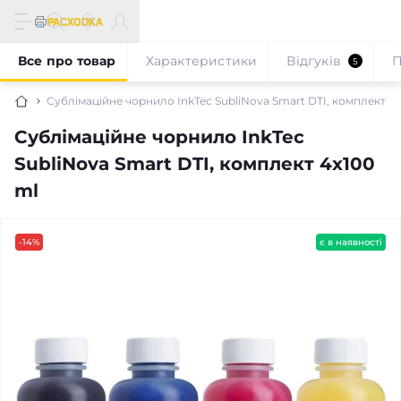
Все про товар
Характеристики
Відгуків
П
5
Сублімаційне чорнило InkTec SubliNova Smart DTI, комплект 4x
Сублімаційне чорнило InkTec
SubliNova Smart DTI, комплект 4x100
ml
-14%
є в наявності