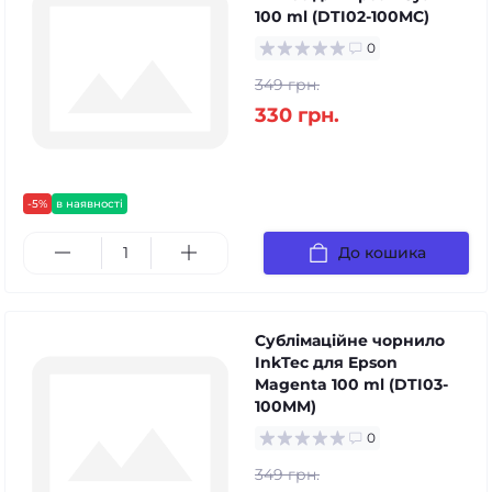
100 ml (DTI02-100MC)
0
349 грн.
330 грн.
-5%
в наявності
До кошика
Сублімаційне чорнило
InkTec для Epson
Magenta 100 ml (DTI03-
100MM)
0
349 грн.