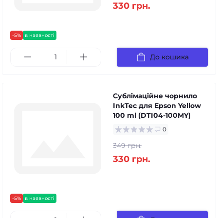
330 грн.
-5%
в наявності
До кошика
Сублімаційне чорнило
InkTec для Epson Yellow
100 ml (DTI04-100MY)
0
349 грн.
330 грн.
-5%
в наявності