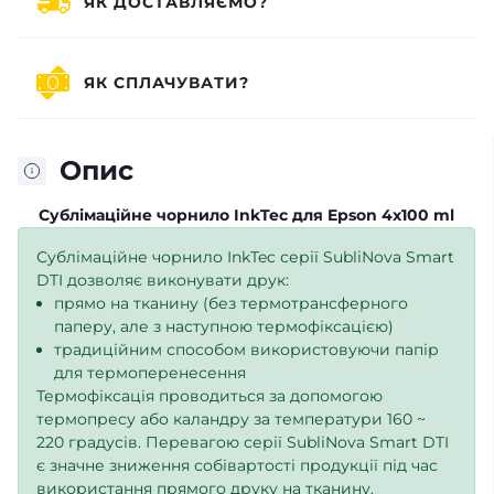
ЯК ДОСТАВЛЯЄМО?
ЯК СПЛАЧУВАТИ?
Опис
Сублімаційне чорнило InkTec для Epson 4x100 ml
Сублімаційне чорнило InkTec серії SubliNova Smart
DTI дозволяє виконувати друк:
прямо на тканину (без термотрансферного
паперу, але з наступною термофіксацією)
традиційним способом використовуючи папір
для термоперенесення
Термофіксація проводиться за допомогою
термопресу або каландру за температури 160 ~
220 градусів. Перевагою серії SubliNova Smart DTI
є значне зниження собівартості продукції під час
використання прямого друку на тканину.