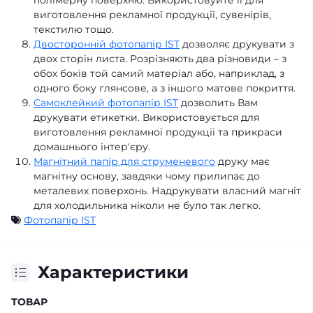
полімерну поверхню. Використовуйте її для
виготовлення рекламної продукції, сувенірів,
текстилю тощо.
Двосторонній фотопапір IST
дозволяє друкувати з
двох сторін листа. Розрізняють два різновиди – з
обох боків той самий матеріал або, наприклад, з
одного боку глянсове, а з іншого матове покриття.
Самоклейкий фотопапір IST
дозволить Вам
друкувати етикетки. Використовується для
виготовлення рекламної продукції та прикраси
домашнього інтер'єру.
Магнітний папір для струменевого
друку має
магнітну основу, завдяки чому прилипає до
металевих поверхонь. Надрукувати власний магніт
для холодильника ніколи не було так легко.
Фотопапір IST
Характеристики
ТОВАР