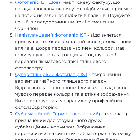
Фотопапір IST Шовк
має тиснену фактуру, що
нагадує шовкову тканину. Не відблискує, приємна
на дотик, не залишає відбитків пальців. Друкуйте
на ній, як водорозчинним, так і пігментним
чорнилом.
Напівглянцевий фотопапір IST
- відрізняється
приглушеним блиском та стійкістю до механічних
впливів. Добре передає насичені кольори, має
велику щільність та товщину. Поєднує в собі
переваги як матового, так і глянцевого
фотопаперу.
Суперглянцевий фотопапір IST
- покращений
варіант звичайного глянцевого паперу.
Відрізняється підвищеним блиском та гладкістю.
Чудово передає кольори та відтінки зображення.
Використовується, як правило, у професійних
фотолабораторіях.
Сублімаційний (Термотрансферний)
– фотопапір,
призначений для струминного друку
сублімаційним чорнилом. Зображення
переноситься на синтетичний матеріал і будь-яку