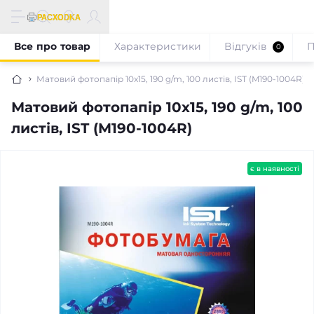
Все про товар
Характеристики
Відгуків
П
0
Матовий фотопапір 10x15, 190 g/m, 100 листів, IST (M190-1004R)
Матовий фотопапір 10x15, 190 g/m, 100
листів, IST (M190-1004R)
є в наявності