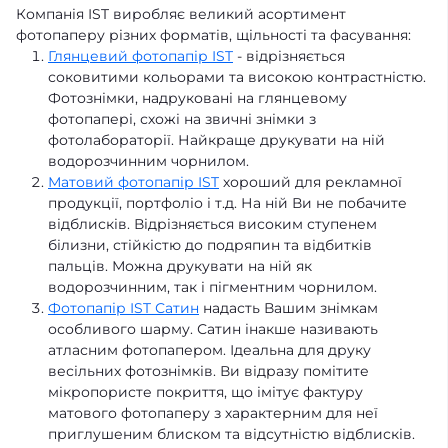
Компанія IST виробляє великий асортимент
фотопаперу різних форматів, щільності та фасування:
Глянцевий фотопапір IST
- відрізняється
соковитими кольорами та високою контрастністю.
Фотознімки, надруковані на глянцевому
фотопапері, схожі на звичні знімки з
фотолабораторії. Найкраще друкувати на ній
водорозчинним чорнилом.
Матовий фотопапір IST
хороший для рекламної
продукції, портфоліо і т.д. На ній Ви не побачите
відблисків. Відрізняється високим ступенем
білизни, стійкістю до подряпин та відбитків
пальців. Можна друкувати на ній як
водорозчинним, так і пігментним чорнилом.
Фотопапір IST Сатин
надасть Вашим знімкам
особливого шарму. Сатин інакше називають
атласним фотопапером. Ідеальна для друку
весільних фотознімків. Ви відразу помітите
мікропористе покриття, що імітує фактуру
матового фотопаперу з характерним для неї
приглушеним блиском та відсутністю відблисків.