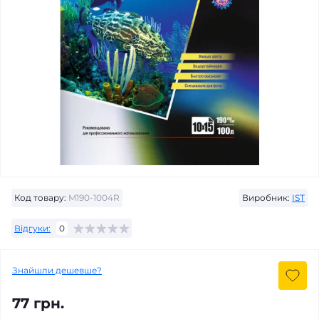
Код товару:
M190-1004R
Виробник:
IST
Відгуки:
0
Знайшли дешевше?
77 грн.