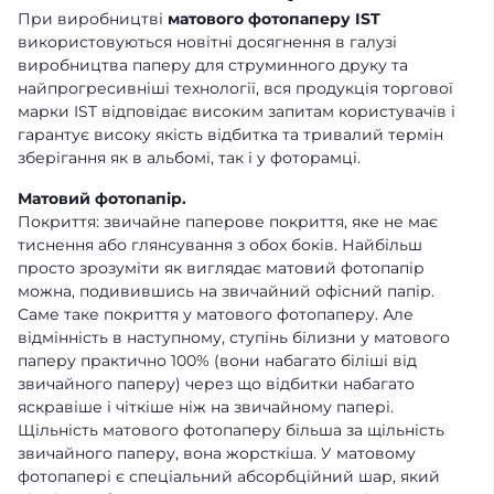
При виробництві
матового фотопаперу IST
використовуються новітні досягнення в галузі
виробництва паперу для струминного друку та
найпрогресивніші технології, вся продукція торгової
марки IST відповідає високим запитам користувачів і
гарантує високу якість відбитка та тривалий термін
зберігання як в альбомі, так і у фоторамці.
Матовий фотопапір.
Покриття: звичайне паперове покриття, яке не має
тиснення або глянсування з обох боків. Найбільш
просто зрозуміти як виглядає матовий фотопапір
можна, подивившись на звичайний офісний папір.
Саме таке покриття у матового фотопаперу. Але
відмінність в наступному, ступінь білизни у матового
паперу практично 100% (вони набагато біліші від
звичайного паперу) через що відбитки набагато
яскравіше і чіткіше ніж на звичайному папері.
Щільність матового фотопаперу більша за щільність
звичайного паперу, вона жорсткіша. У матовому
фотопапері є спеціальний абсорбційний шар, який