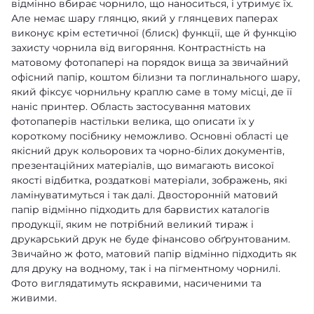
відмінно вбирає чорнило, що наноситься, і утримує їх.
Але немає шару глянцю, який у глянцевих паперах
виконує крім естетичної (блиск) функції, ще й функцію
захисту чорнила від вигоряння. Контрастність на
матовому фотопапері на порядок вища за звичайний
офісний папір, коштом білизни та поглинального шару,
який фіксує чорнильну краплю саме в тому місці, де її
наніс принтер. Область застосування матових
фотопаперів настільки велика, що описати їх у
короткому посібнику неможливо. Основні області це
якісний друк кольорових та чорно-білих документів,
презентаційних матеріалів, що вимагають високої
якості відбитка, роздаткові матеріали, зображень, які
ламінуватимуться і так далі. Двосторонній матовий
папір відмінно підходить для барвистих каталогів
продукції, яким не потрібний великий тираж і
друкарський друк не буде фінансово обґрунтованим.
Звичайно ж фото, матовий папір відмінно підходить як
для друку на водному, так і на пігментному чорнилі.
Фото виглядатимуть яскравими, насиченими та
живими.