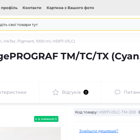
 профіль
Контакти
Картина з Вашого фото
nkTec, Pigment, 1000 ml, H5971-01LC)
ePROGRAF TM/TC/TX (Cyan, 
ктеристики
Відгуків
Питан
0
Код товару:
H5971-01LC-TM-200
є в наявності
Знайшли дешевше?