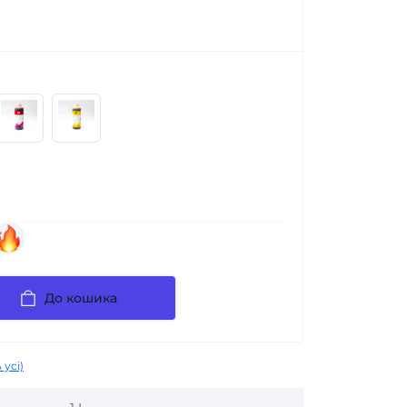
До кошика
 усі)