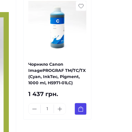
Чорнило Canon
ImagePROGRAF TM/TC/TX
(Cyan, InkTec, Pigment,
1000 ml, H5971-01LC)
1 437 грн.