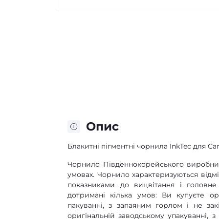
Опис
Блакитні пігментні чорнила InkTec для Can
Чорнило Південнокорейського виробник
умовах. Чорнило характеризуються від
показниками до вицвітання і головн
дотримані кілька умов: Ви купуєте ор
пакуванні, з запаяним горлом і не за
оригінальній заводському упакуванні, 