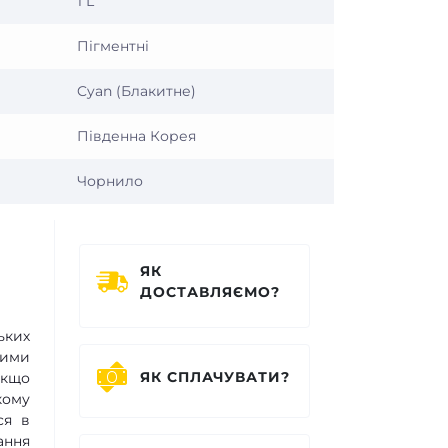
1 L
Пігментні
Cyan (Блакитне)
Південна Корея
Чорнило
ЯК
ДОСТАВЛЯЄМО?
ьких
шими
ЯК СПЛАЧУВАТИ?
якщо
кому
ся в
ання