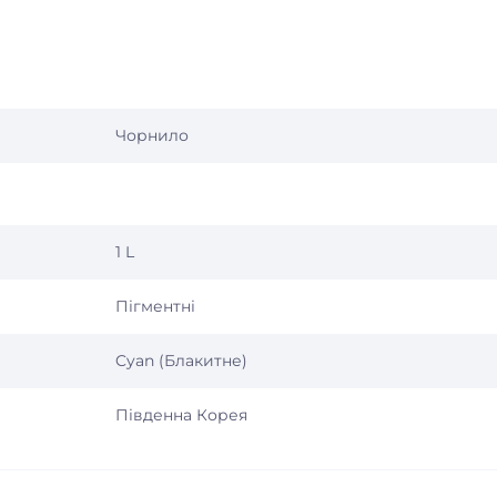
Чорнило
1 L
Пігментні
Cyan (Блакитне)
Південна Корея