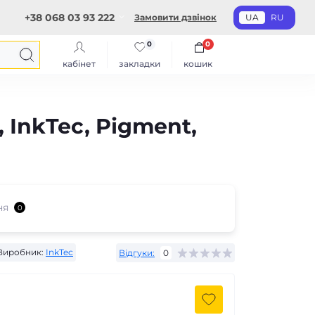
+38 068 03 93 222
Замовити дзвінок
UA
RU
0
0
кабінет
закладки
кошик
InkTec, Pigment,
ня
0
Виробник:
InkTec
Відгуки:
0