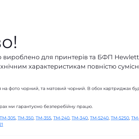
о!
 вироблено для принтерів та БФП Hewlett
технічним характеристикам повністю сумісні
 на фото чорний, та матовий чорний. В обох картриджах бу
рах ми гарантуємо безперебійну працю.
TM-305
,
TM-350
,
TM-355
,
TM-240
,
TM-340
,
TM-5240
,
TM-5250
,
TM
21