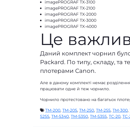
imagePROGRAF TX-3100
imagePROGRAF TX-2100
imagePROGRAF TX-2000
imagePROGRAF TX-3000
imagePROGRAF TX-4000
Це важлив
Даний комплект чорнил було
Packard. По типу, складу, та 
плотерами Canon.
Але в даному комплекті немає розділення
працювати одне й теж чорнило.
Чорнило протестовано на багатьох плоте
TM-200
,
TM-205
,
TM-250
,
TM-255
,
TM-300
,
5255
,
TM-5340
,
TM-5350
,
TM-5355
,
TC-20
,
TC-