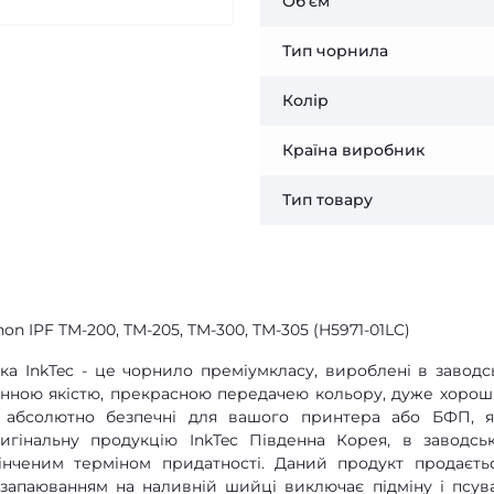
Об'єм
Тип чорнила
Колір
Країна виробник
Тип товару
on IPF TM-200, TM-205, TM-300, TM-305 (H5971-01LC)
а InkTec - це чорнило преміумкласу, вироблені в заводс
мінною якістю, прекрасною передачею кольору, дуже хоро
е абсолютно безпечні для вашого принтера або БФП, 
игінальну продукцію InkTec Південна Корея, в заводсь
кінченим терміном придатності. Даний продукт продаєть
з запаюванням на наливній шийці виключає підміну і псув