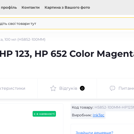
 профіль
Контакти
Картина з Вашого фото
ta, 100 мл (H5852-100MM)
P 123, HP 652 Color Magenta
ктеристики
Відгуків
Питан
0
Код товару:
H5852-100MM-HP123
є в наявності
Виробник:
InkTec
Знайшли дешевше?