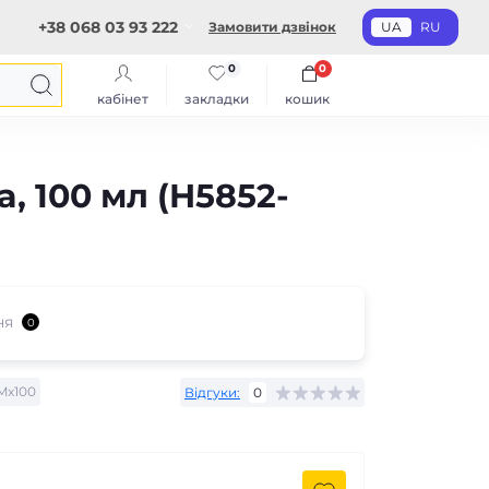
+38 068 03 93 222
Замовити дзвінок
UA
RU
0
0
кабінет
закладки
кошик
, 100 мл (H5852-
ня
0
Mx100
Відгуки:
0