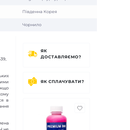
Південна Корея
Чорнило
ЯК
ДОСТАВЛЯЄМО?
39,
ьких
ЯК СПЛАЧУВАТИ?
шими
якщо
кому
ся в
ання
мена
Ч не