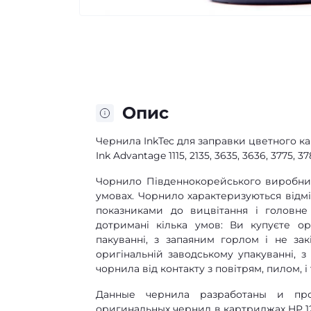
Опис
Чернила InkTec для заправки цветного карт
Ink Advantage 1115, 2135, 3635, 3636, 3775, 37
Чорнило Південнокорейського виробник
умовах. Чорнило характеризуються від
показниками до вицвітання і головн
дотримані кілька умов: Ви купуєте ор
пакуванні, з запаяним горлом і не за
оригінальній заводському упакуванні, 
чорнила від контакту з повітрям, пилом, і 
Данные чернила разработаны и про
оригинальных чернил в картриджах HP 1