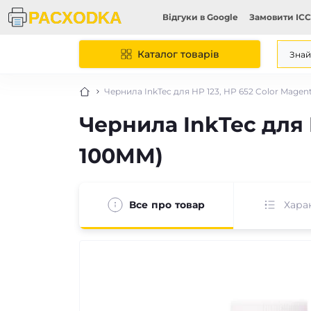
Відгуки в Google
Замовити ICC
Каталог товарів
Чернила InkTec для HP 123, HP 652 Color Magen
Чернила InkTec для H
100MM)
Все про товар
Хара