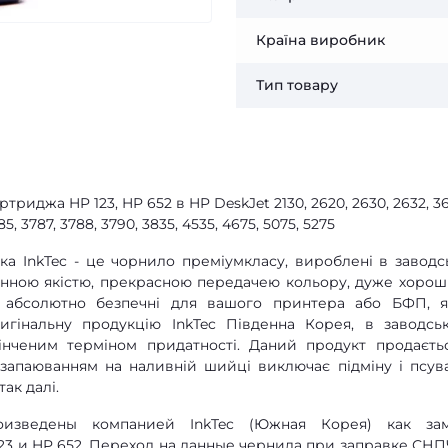
Країна виробник
Тип товару
риджа HP 123, HP 652 в HP DeskJet 2130, 2620, 2630, 2632, 36
85, 3787, 3788, 3790, 3835, 4535, 4675, 5075, 5275
а InkTec - це чорнило преміумкласу, вироблені в заводс
мінною якістю, прекрасною передачею кольору, дуже хоро
е абсолютно безпечні для вашого принтера або БФП, 
игінальну продукцію InkTec Південна Корея, в заводсь
кінченим терміном придатності. Даний продукт продаєть
з запаюванням на наливній шийці виключає підміну і псув
так далі.
изведены компанией InkTec (Южная Корея) как за
23 и HP 652. Переход на данные чернила при заправке СНП