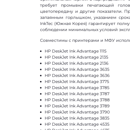
требует промывки печатающей голо
цветопередачу и другие показатели. П
запаянным горлышком, указанием срок
InkTec (Южная Корея) гарантирует пол
соблюдении минимальных условий экспл
Совместимы с принтерами и МФУ использ
HP DeskJet Ink Advantage 1115
HP DeskJet Ink Advantage 2135
HP DeskJet Ink Advantage 2136
HP DeskJet Ink Advantage 3635
HP DeskJet Ink Advantage 3636
HP DeskJet Ink Advantage 3775
HP DeskJet Ink Advantage 3785
HP DeskJet Ink Advantage 3787
HP DeskJet Ink Advantage 3788
HP DeskJet Ink Advantage 3789
HP DeskJet Ink Advantage 3790
HP DeskJet Ink Advantage 3835
HP DeskJet Ink Advantage 4535