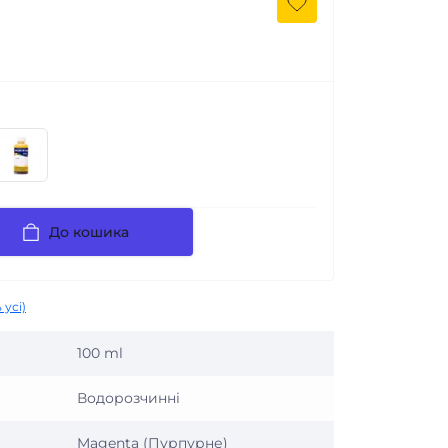
До кошика
 усі)
100 ml
Водорозчинні
Magenta (Пурпурне)