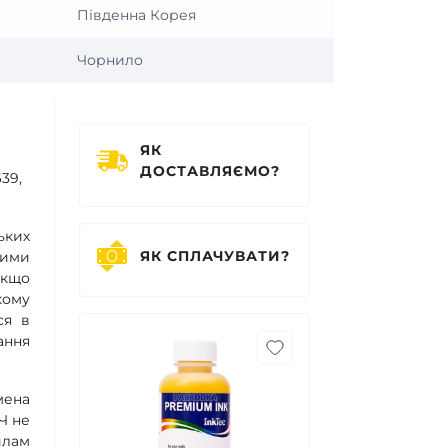
Південна Корея
Чорнило
ЯК
ДОСТАВЛЯЄМО?
39,
ьких
ЯК СПЛАЧУВАТИ?
шими
якщо
кому
ся в
ання
мена
Ч не
илам