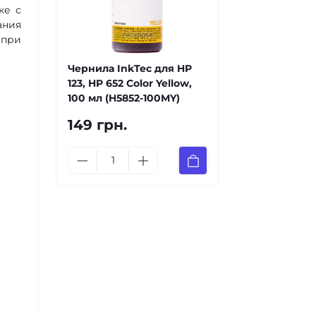
ке с
ания
 при
Чернила InkTec для HP
123, HP 652 Color Yellow,
100 мл (H5852-100MY)
149 грн.