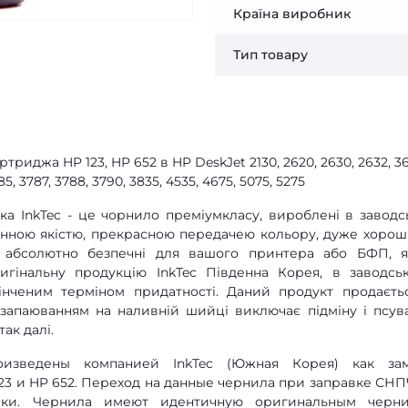
Країна виробник
Тип товару
риджа HP 123, HP 652 в HP DeskJet 2130, 2620, 2630, 2632, 36
85, 3787, 3788, 3790, 3835, 4535, 4675, 5075, 5275
а InkTec - це чорнило преміумкласу, вироблені в заводс
мінною якістю, прекрасною передачею кольору, дуже хоро
е абсолютно безпечні для вашого принтера або БФП, 
игінальну продукцію InkTec Південна Корея, в заводсь
кінченим терміном придатності. Даний продукт продаєть
з запаюванням на наливній шийці виключає підміну і псув
так далі.
изведены компанией InkTec (Южная Корея) как за
23 и HP 652. Переход на данные чернила при заправке СНП
вки. Чернила имеют идентичную оригинальным черн