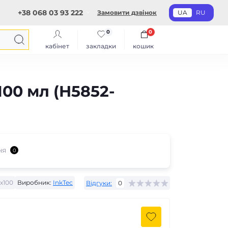
+38 068 03 93 222
Замовити дзвінок
UA
RU
0
0
кабінет
закладки
кошик
100 мл (H5852-
ня
0
x100
Виробник:
InkTec
Відгуки:
0