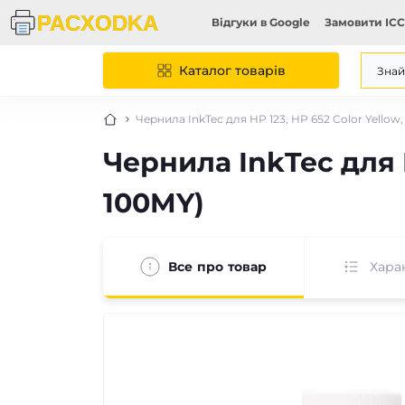
Відгуки в Google
Замовити ICC
Каталог товарів
Чернила InkTec для HP 123, HP 652 Color Yellow
Чернила InkTec для H
100MY)
Все про товар
Хара