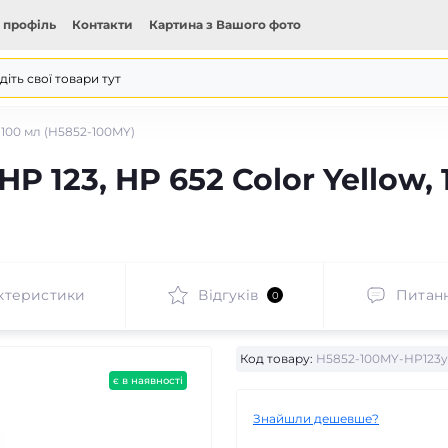
 профіль
Контакти
Картина з Вашого фото
, 100 мл (H5852-100MY)
P 123, HP 652 Color Yellow, 
ктеристики
Відгуків
Питан
0
Код товару:
H5852-100MY-HP123y
є в наявності
Знайшли дешевше?