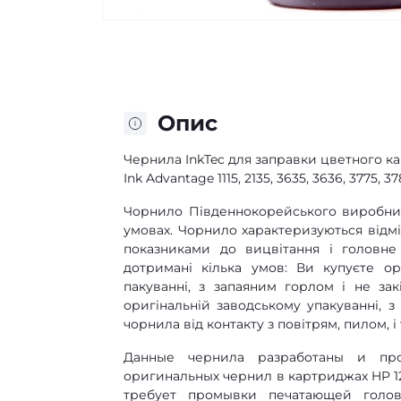
Опис
Чернила InkTec для заправки цветного карт
Ink Advantage 1115, 2135, 3635, 3636, 3775, 37
Чорнило Південнокорейського виробник
умовах. Чорнило характеризуються від
показниками до вицвітання і головн
дотримані кілька умов: Ви купуєте ор
пакуванні, з запаяним горлом і не за
оригінальній заводському упакуванні, 
чорнила від контакту з повітрям, пилом, і 
Данные чернила разработаны и про
оригинальных чернил в картриджах HP 1
требует промывки печатающей голо