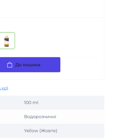
До кошика
 усі)
100 ml
Водорозчинні
Yellow (Жовте)