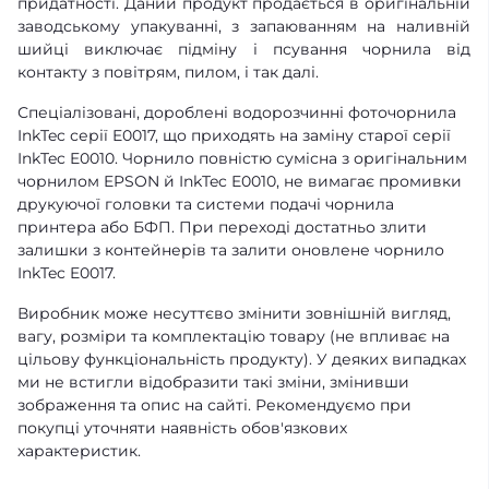
придатності. Даний продукт продається в оригінальній
заводському упакуванні, з запаюванням на наливній
шийці виключає підміну і псування чорнила від
контакту з повітрям, пилом, і так далі.
Спеціалізовані, дороблені водорозчинні фоточорнила
InkTec серії E0017, що приходять на заміну старої серії
InkTec E0010. Чорнило повністю сумісна з оригінальним
чорнилом EPSON й InkTec E0010, не вимагає промивки
друкуючої головки та системи подачі чорнила
принтера або БФП. При переході достатньо злити
залишки з контейнерів та залити оновлене чорнило
InkTec E0017.
Виробник може несуттєво змінити зовнішній вигляд,
вагу, розміри та комплектацію товару (не впливає на
цільову функціональність продукту). У деяких випадках
ми не встигли відобразити такі зміни, змінивши
зображення та опис на сайті. Рекомендуємо при
покупці уточняти наявність обов'язкових
характеристик.