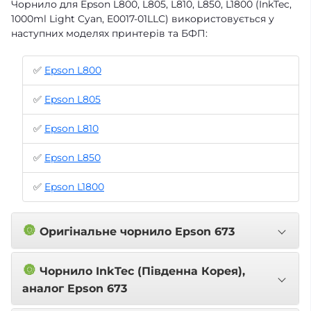
Чорнило для Epson L800, L805, L810, L850, L1800 (InkTec,
1000ml Light Cyan, E0017-01LLC) використовується у
наступних моделях принтерів та БФП:
✅
Epson L800
✅
Epson L805
✅
Epson L810
✅
Epson L850
✅
Epson L1800
🔘
Оригінальне чорнило Epson 673
🔘
Чорнило InkTec (Південна Корея),
аналог Epson 673