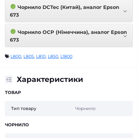
🔘
Чорнило DCTec (Китай), аналог Epson
673
🔘
Чорнило OCP (Німеччина), аналог Epson
673
L800
,
L805
,
L810
,
L850
,
L1800
Характеристики
ТОВАР
Тип товару
Чорнило
ЧОРНИЛО