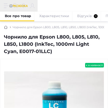
Все про товар
Характеристики
Відгуків
П
0
Чорнило для Epson L800, L805, L810, L850, L1800 (InkTec, 1000ml
Чорнило для Epson L800, L805, L810,
L850, L1800 (InkTec, 1000ml Light
Cyan, E0017-01LLC)
є в наявності