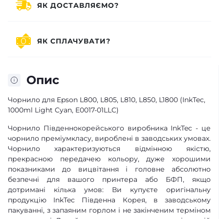
ЯК ДОСТАВЛЯЄМО?
ЯК СПЛАЧУВАТИ?
Опис
Чорнило для Epson L800, L805, L810, L850, L1800 (InkTec,
1000ml Light Cyan, E0017-01LLC)
Чорнило Південнокорейського виробника InkTec - це
чорнило преміумкласу, вироблені в заводських умовах.
Чорнило характеризуються відмінною якістю,
прекрасною передачею кольору, дуже хорошими
показниками до вицвітання і головне абсолютно
безпечні для вашого принтера або БФП, якщо
дотримані кілька умов: Ви купуєте оригінальну
продукцію InkTec Південна Корея, в заводському
пакуванні, з запаяним горлом і не закінченим терміном