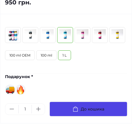
950 грн.
100 ml OEM
100 ml
1 L
Подарунок *
До кошика