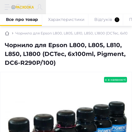
Все про товар
Характеристики
Відгуків
П
1
Чорнило для Epson L800, L805, L810, L850, L1800 (DCTec, 6x100
Чорнило для Epson L800, L805, L810,
L850, L1800 (DCTec, 6x100ml, Pigment,
DC6-R290P/100)
є в наявності