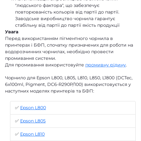
"людського фактора", що забезпечує
повторюваність кольорів від партії до партії.
Заводське виробництво чорнила гарантує
стабільну від партії до партії якість продукції
Увага
Перед використанням пігментного чорнила в
принтерах і БФП, спочатку призначених для роботи на
водорозчинних чорнилах, необхідно провести
промивання системи.
Для промивання використовуйте
промивну рідину
.
Чорнило для Epson L800, L805, L810, L850, L1800 (DCTec,
6x100ml, Pigment, DC6-R290P/100) використовується у
наступних моделях принтерів та БФП:
✅
Epson L800
✅
Epson L805
✅
Epson L810