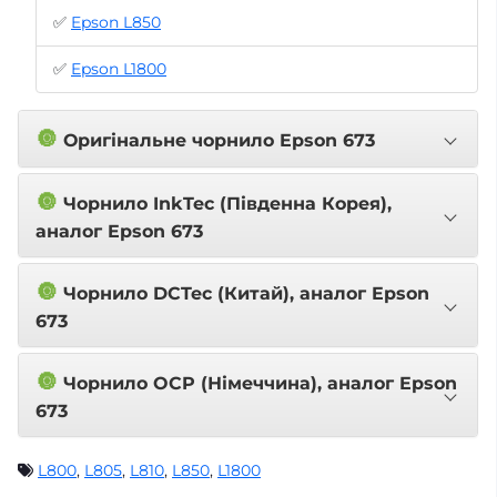
✅
Epson L850
✅
Epson L1800
🔘
Оригінальне чорнило Epson 673
🔘
Чорнило InkTec (Південна Корея),
аналог Epson 673
🔘
Чорнило DCTec (Китай), аналог Epson
673
🔘
Чорнило OCP (Німеччина), аналог Epson
673
L800
,
L805
,
L810
,
L850
,
L1800