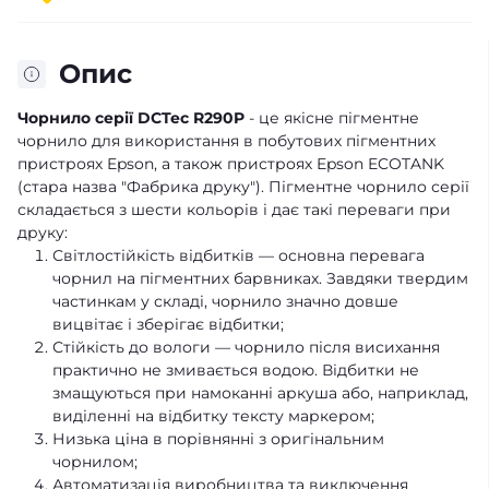
Опис
Чорнило серії DCTec R290P
- це якісне пігментне
чорнило для використання в побутових пігментних
пристроях Epson, а також пристроях Epson ECOTANK
(стара назва "Фабрика друку"). Пігментне чорнило серії
складається з шести кольорів і дає такі переваги при
друку:
Світлостійкість відбитків — основна перевага
чорнил на пігментних барвниках. Завдяки твердим
частинкам у складі, чорнило значно довше
вицвітає і зберігає відбитки;
Стійкість до вологи — чорнило після висихання
практично не змивається водою. Відбитки не
змащуються при намоканні аркуша або, наприклад,
виділенні на відбитку тексту маркером;
Низька ціна в порівнянні з оригінальним
чорнилом;
Автоматизація виробництва та виключення