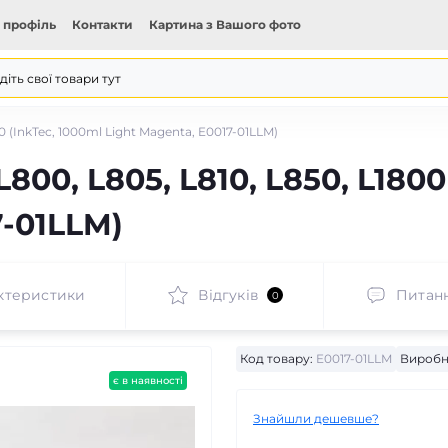
 профіль
Контакти
Картина з Вашого фото
 (InkTec, 1000ml Light Magenta, E0017-01LLM)
00, L805, L810, L850, L1800
7-01LLM)
ктеристики
Відгуків
Питан
0
Код товару:
E0017-01LLM
Виробн
є в наявності
Знайшли дешевше?