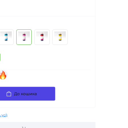
До кошика
 усі)