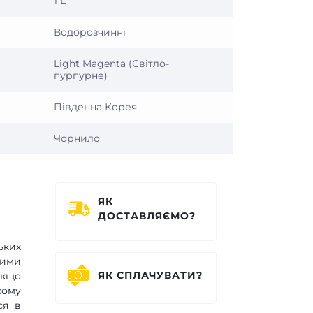
1 L
Водорозчинні
Light Magenta (Світло-
пурпурне)
Південна Корея
Чорнило
ЯК
ДОСТАВЛЯЄМО?
ьких
шими
ЯК СПЛАЧУВАТИ?
якщо
кому
ся в