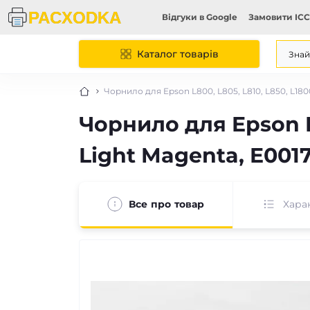
Відгуки в Google
Замовити ICC
Каталог товарів
Чорнило для Epson L800, L805, L810, L850, L1800
Чорнило для Epson L8
Light Magenta, E001
Все про товар
Хара