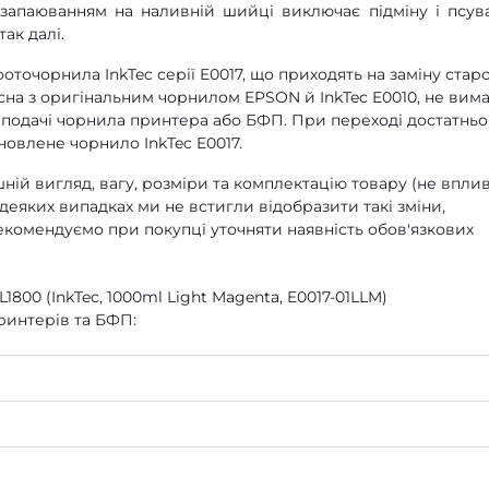
з запаюванням на наливній шийці виключає підміну і псув
так далі.
оточорнила InkTec серії E0017, що приходять на заміну старо
існа з оригінальним чорнилом EPSON й InkTec E0010, не вим
подачі чорнила принтера або БФП. При переході достатньо
новлене чорнило InkTec E0017.
ій вигляд, вагу, розміри та комплектацію товару (не впли
 деяких випадках ми не встигли відобразити такі зміни,
екомендуємо при покупці уточняти наявність обов'язкових
L1800 (InkTec, 1000ml Light Magenta, E0017-01LLM)
ринтерів та БФП: