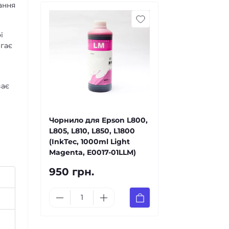
ання
ї
агає
ває
Чорнило для Epson L800,
L805, L810, L850, L1800
(InkTec, 1000ml Light
Magenta, E0017-01LLM)
950 грн.