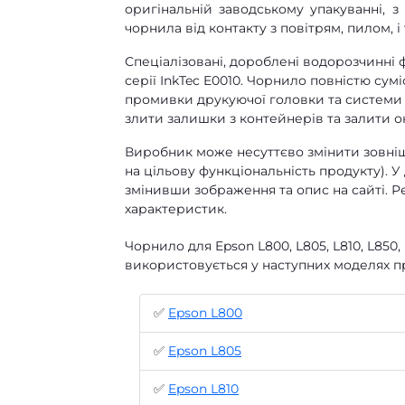
оригінальній заводському упакуванні, 
чорнила від контакту з повітрям, пилом, і 
Спеціалізовані, дороблені водорозчинні ф
серії InkTec E0010. Чорнило повністю сум
промивки друкуючої головки та системи 
злити залишки з контейнерів та залити о
Виробник може несуттєво змінити зовнішн
на цільову функціональність продукту). У
змінивши зображення та опис на сайті. Р
характеристик.
Чорнило для Epson L800, L805, L810, L850, 
використовується у наступних моделях п
✅
Epson L800
✅
Epson L805
✅
Epson L810