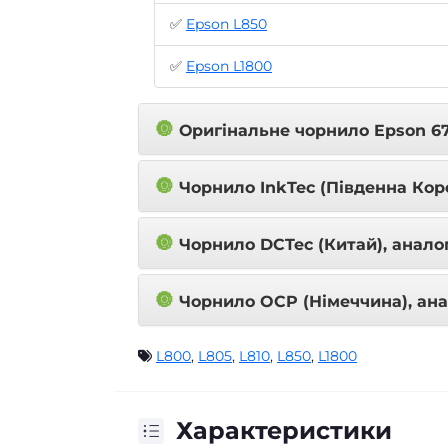
✅
Epson L850
✅
Epson L1800
🔘
Оригінальне чорнило Epson 6
🔘
Чорнило InkTec (Південна Коре
🔘
Чорнило DCTec (Китай), анало
🔘
Чорнило OCP (Німеччина), ана
L800
,
L805
,
L810
,
L850
,
L1800
Характеристики