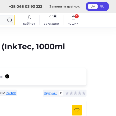
+38 068 03 93 222
Замовити дзвінок
UA
RU
0
0
кабінет
закладки
кошик
 (InkTec, 1000ml
ня
0
ик:
InkTec
Відгуки:
0