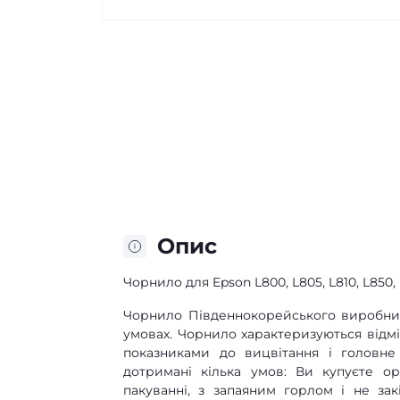
Опис
Чорнило для Epson L800, L805, L810, L850, 
Чорнило Південнокорейського виробник
умовах. Чорнило характеризуються від
показниками до вицвітання і головн
дотримані кілька умов: Ви купуєте ор
пакуванні, з запаяним горлом і не за