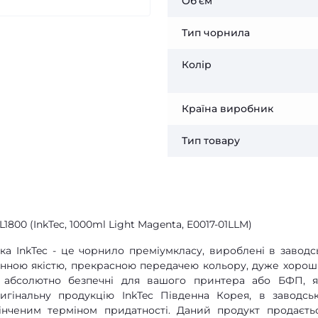
Об'єм
Тип чорнила
Колір
Країна виробник
Тип товару
L1800 (InkTec, 1000ml Light Magenta, E0017-01LLM)
а InkTec - це чорнило преміумкласу, вироблені в заводс
мінною якістю, прекрасною передачею кольору, дуже хоро
е абсолютно безпечні для вашого принтера або БФП, 
игінальну продукцію InkTec Південна Корея, в заводсь
кінченим терміном придатності. Даний продукт продаєть