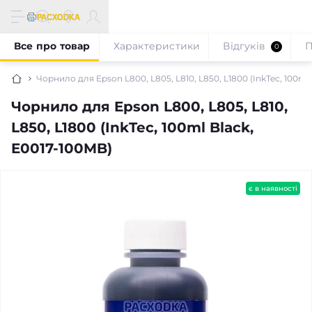
Все про товар
Характеристики
Відгуків
П
0
Чорнило для Epson L800, L805, L810, L850, L1800 (InkTec, 100ml
Чорнило для Epson L800, L805, L810,
L850, L1800 (InkTec, 100ml Black,
E0017-100MB)
є в наявності