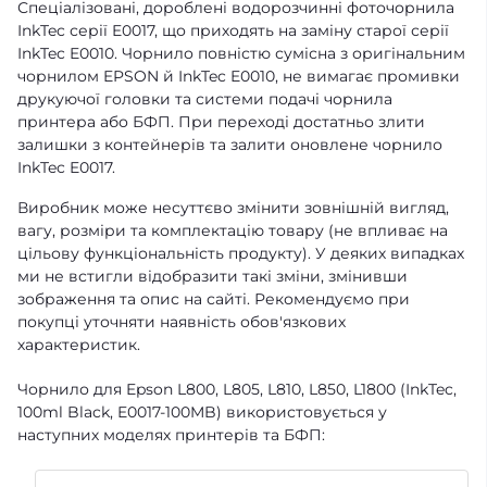
Спеціалізовані, дороблені водорозчинні фоточорнила
InkTec серії E0017, що приходять на заміну старої серії
InkTec E0010. Чорнило повністю сумісна з оригінальним
чорнилом EPSON й InkTec E0010, не вимагає промивки
друкуючої головки та системи подачі чорнила
принтера або БФП. При переході достатньо злити
залишки з контейнерів та залити оновлене чорнило
InkTec E0017.
Виробник може несуттєво змінити зовнішній вигляд,
вагу, розміри та комплектацію товару (не впливає на
цільову функціональність продукту). У деяких випадках
ми не встигли відобразити такі зміни, змінивши
зображення та опис на сайті. Рекомендуємо при
покупці уточняти наявність обов'язкових
характеристик.
Чорнило для Epson L800, L805, L810, L850, L1800 (InkTec,
100ml Black, E0017-100MB) використовується у
наступних моделях принтерів та БФП: