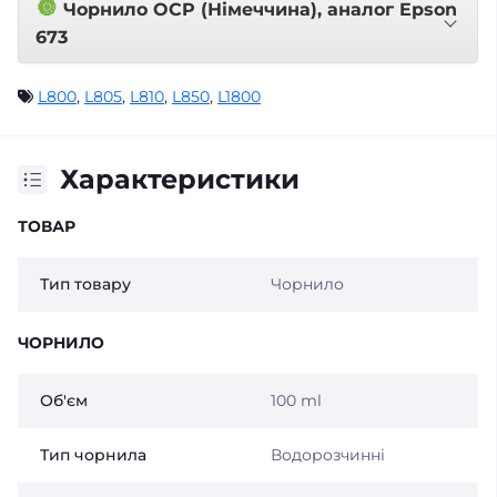
🔘
Чорнило OCP (Німеччина), аналог Epson
673
L800
,
L805
,
L810
,
L850
,
L1800
Характеристики
ТОВАР
Тип товару
Чорнило
ЧОРНИЛО
Об'єм
100 ml
Тип чорнила
Водорозчинні