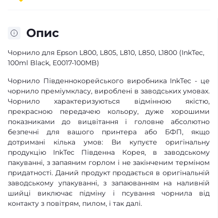
Опис
Чорнило для Epson L800, L805, L810, L850, L1800 (InkTec,
100ml Black, E0017-100MB)
Чорнило Південнокорейського виробника InkTec - це
чорнило преміумкласу, вироблені в заводських умовах.
Чорнило характеризуються відмінною якістю,
прекрасною передачею кольору, дуже хорошими
показниками до вицвітання і головне абсолютно
безпечні для вашого принтера або БФП, якщо
дотримані кілька умов: Ви купуєте оригінальну
продукцію InkTec Південна Корея, в заводському
пакуванні, з запаяним горлом і не закінченим терміном
придатності. Даний продукт продається в оригінальній
заводському упакуванні, з запаюванням на наливній
шийці виключає підміну і псування чорнила від
контакту з повітрям, пилом, і так далі.